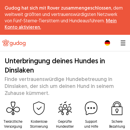
Gudog hat sich mit Rover zusammengeschlossen,
dem
weltweit größten und vertrauenswürdigsten Netzwerk
von Fünf-Sterne-Tiersittern und Hundeausführern.
Mein
Konto aktivieren.
|
Unterbringung deines Hundes in
Dinslaken
Finde vertrauenswürdige Hundebetreuung in
Dinslaken, der sich um deinen Hund in seinem
Zuhause kümmert.
Tierärztliche
Kostenlose
Geprüfte
Support
Sichere
Versorgung
Stornierung
Hundesitter
und Hilfe
Bezahlung