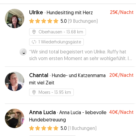
Ulrike
25€
/Nacht
·
Hundesitting mit Herz
5.0
(
9
Buchungen
)
Oberhausen
- 13.68 km
1
Wiederholungsgäste
“
Wir sind total begeistert von Ulrike. Ruffy hat
sich vom ersten Moment an sehr wohlgefühlt. Ich
musste mir im Urlaub keine Gedanken machen.
”
Chantal
20€
/Nacht
·
Hunde- und Katzenmama
mit viel Zeit
Moers
- 13.95 km
Anna Lucia
40€
/Nacht
·
Anna Lucia - liebevolle
Hundebetreuung
5.0
(
1
Buchungen
)