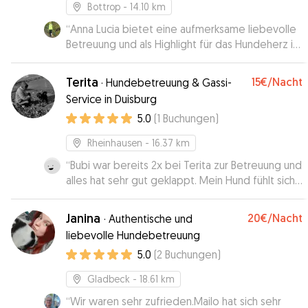
Bottrop
- 14.10 km
“
Anna Lucia bietet eine aufmerksame liebevolle
Betreuung und als Highlight für das Hundeherz ist
ein Garten vorhanden.
”
Terita
15€
/Nacht
·
Hundebetreuung & Gassi-
Service in Duisburg
5.0
(
1
Buchungen
)
Rheinhausen
- 16.37 km
“
Bubi war bereits 2x bei Terita zur Betreuung und
alles hat sehr gut geklappt. Mein Hund fühlt sich
sichtlich wohl.. so soll es sein!
”
Janina
20€
/Nacht
·
Authentische und
liebevolle Hundebetreuung
5.0
(
2
Buchungen
)
Gladbeck
- 18.61 km
“
Wir waren sehr zufrieden.Mailo hat sich sehr