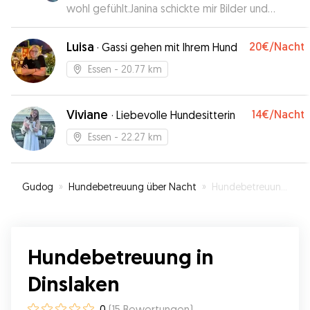
wohl gefühlt.Janina schickte mir Bilder und
Informationen wie es ihm ging.Immer wieder
gerne bei ihr.
”
Luisa
20€
/Nacht
·
Gassi gehen mit Ihrem Hund
Essen
- 20.77 km
Viviane
14€
/Nacht
·
Liebevolle Hundesitterin
Essen
- 22.27 km
Gudog
»
Hundebetreuung über Nacht
»
Hundebetreuung in Dinslaken
Hundebetreuung in
Dinslaken
0
(
15
Bewertungen
)