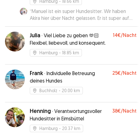
Hamburg
- 18.66 km
“
Manuel ist ein super Hundesitter. Wir haben
Akira hier über Nacht gelassen. Er ist super auf
Akira eingegangen
”
Julia
14€
/Nacht
·
Viel Liebe zu geben 🫶🏻
Flexibel, liebevoll, und konsequent.
Hamburg
- 18.85 km
Frank
25€
/Nacht
·
Individuelle Betreuung
deines Hundes
Buchholz
- 20.00 km
Henning
38€
/Nacht
·
Verantwortungsvoller
Hundesitter in Eimsbüttel
Hamburg
- 20.37 km