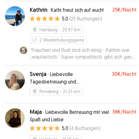
Kathrin
25€
/Nacht
·
Kathi freut sich auf euch!
5.0
(
25
Buchungen
)
Hamburg
- 20.97 km
2
Wiederholungsgäste
“
Frauchen und Rudi sind sich einig - Kathrin war
„wautastisch.“ Super sympathisch, gibt sich ganz
viel Mühe und lässt sich auf Hund und Frauchen
ein. Rudi hat nur Positives berichtet 😁
”
Svenja
30€
/Nacht
·
Liebevolle
Tagesbetreuung und
Urlaubsbetreuung für kleinere
Pinneberg
- 21.33 km
Hunde bis 15 kg
Maja
38€
/Nacht
·
Liebevolle Betreuung mit viel
Spaß und Liebe
5.0
(
4
Buchungen
)