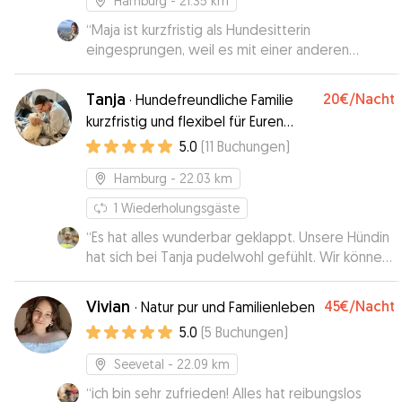
Hamburg
- 21.35 km
“
Maja ist kurzfristig als Hundesitterin
eingesprungen, weil es mit einer anderen
Sitterin nicht geklappt hat. Die Kommunikation
war super und Maja hat spontan Aaron
Tanja
20€
/Nacht
·
Hundefreundliche Familie
übernommen, ohne ihn zu kennen. Ich wäre
kurzfristig und flexibel für Euren
absolut aufgeschmissen gewesen und bin ihr so
Vierbeiner bereit!
5.0
(
11
Buchungen
)
dankbar. Aaron hat sich sehr wohlgefühlt und ich
würde ihn jederzeit wieder zu Maja bringen.
Hamburg
- 22.03 km
Einfach eine tolle Person mit ganz viel Empathie,
vielen Dank nochmal 🥰
”
1
Wiederholungsgäste
“
Es hat alles wunderbar geklappt. Unsere Hündin
hat sich bei Tanja pudelwohl gefühlt. Wir können
sie uneingeschränkt weiterempfehlen und
buchen sie auch gerne wieder.
”
Vivian
45€
/Nacht
·
Natur pur und Familienleben
5.0
(
5
Buchungen
)
Seevetal
- 22.09 km
“
ich bin sehr zufrieden! Alles hat reibungslos