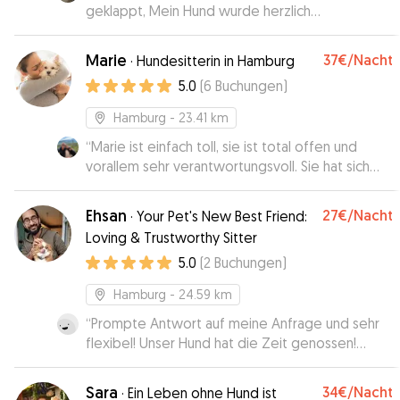
geklappt, Mein Hund wurde herzlich
aufgenommen und sein Frauchen mit Bildern auf
dem Laufenden gehalten. Gerne wieder!
”
Marie
37€
/Nacht
·
Hundesitterin in Hamburg
5.0
(
6
Buchungen
)
Hamburg
- 23.41 km
“
Marie ist einfach toll, sie ist total offen und
vorallem sehr verantwortungsvoll. Sie hat sich
sehr um unseren Jimi gekümmert, war sehr
flexibel und verantwortungsvoll. Jimi war sehr
Ehsan
27€
/Nacht
·
Your Pet's New Best Friend:
glücklich bei ihr! Gerne jederzeit wieder!!!
”
Loving & Trustworthy Sitter
5.0
(
2
Buchungen
)
Hamburg
- 24.59 km
“
Prompte Antwort auf meine Anfrage und sehr
flexibel! Unser Hund hat die Zeit genossen!
Kommen gerne wieder 😁
”
Sara
34€
/Nacht
·
Ein Leben ohne Hund ist