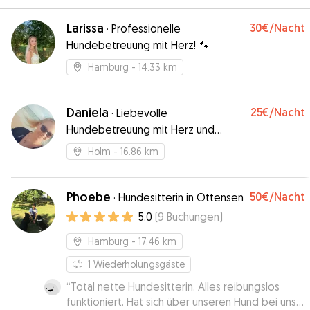
Larissa
30€
/Nacht
·
Professionelle
Hundebetreuung mit Herz! 🐾
Hamburg
- 14.33 km
Daniela
25€
/Nacht
·
Liebevolle
Hundebetreuung mit Herz und
Erfahrung 🐾
Holm
- 16.86 km
Phoebe
50€
/Nacht
·
Hundesitterin in Ottensen
5.0
(
9
Buchungen
)
Hamburg
- 17.46 km
1
Wiederholungsgäste
“
Total nette Hundesitterin. Alles reibungslos
funktioniert. Hat sich über unseren Hund bei uns