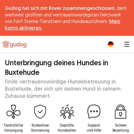
Gudog hat sich mit Rover zusammengeschlossen,
dem
weltweit größten und vertrauenswürdigsten Netzwerk
von Fünf-Sterne-Tiersittern und Hundeausführern.
Mein
Konto aktivieren.
|
Unterbringung deines Hundes in
Buxtehude
Finde vertrauenswürdige Hundebetreuung in
Buxtehude, der sich um deinen Hund in seinem
Zuhause kümmert.
Tierärztliche
Kostenlose
Geprüfte
Support
Sichere
Versorgung
Stornierung
Hundesitter
und Hilfe
Bezahlung