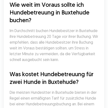
Wie weit im Voraus sollte ich 
Hundebetreuung in Buxtehude 
buchen?
Im Durchschnitt buchen Hundebesitzer in Buxtehude 
ihre Hundebetreuung 20 Tage vor ihrer Buchung. Wir 
empfehlen, dass alle Hundebesitzer ihre Buchung 
weit im Voraus bestätigen sollten, um Stress in 
letzter Minute zu vermeiden, da die Verfügbarkeit 
schnell ausgebucht sein kann.
Was kostet Hundebetreuung für 
zwei Hunde in Buxtehude?
Die meisten Hundesitter in Buxtehude bieten in der 
Regel einen ermäßigten Tarif für zusätzliche Hunde 
bei einer Hundebetreuungsbuchung an. Bei einem 