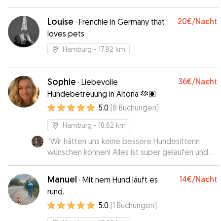
erkundigt und ging auf individuelle Wünsche ein.
Sehr empfehlenswert!
”
Louise
20€
/Nacht
·
Frenchie in Germany that
loves pets
Hamburg
- 17.92 km
Sophie
36€
/Nacht
·
Liebevolle
Hundebetreuung in Altona 🫶🏽
5.0
(
8
Buchungen
)
Hamburg
- 18.62 km
“
Wir hätten uns keine bessere Hundesitterin
wünschen können! Alles ist super gelaufen und
Filù (eigentlich sehr schüchtern) hat sich von
Anfang an sehr wohl gefühlt! Gerne wieder! :)
”
Manuel
14€
/Nacht
·
Mit nem Hund läuft es
rund.
5.0
(
1
Buchungen
)