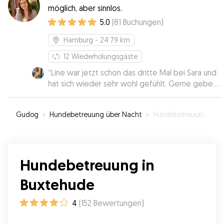
möglich, aber sinnlos.
5.0
(
81
Buchungen
)
Hamburg
- 24.79 km
12
Wiederholungsgäste
“
Line war jetzt schon das dritte Mal bei Sara und
hat sich wieder sehr wohl gefühlt. Gerne geben
wir Line wieder in Saras Obhut.
”
Gudog
»
Hundebetreuung über Nacht
»
Hundebetreuung in Buxtehude
Hundebetreuung in
Buxtehude
4
(
152
Bewertungen
)