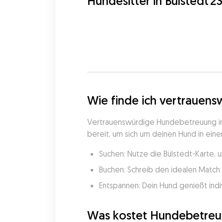
Hundesitter in Bülstedt
23
Wie finde ich vertrauens
Vertrauenswürdige Hundebetreuung in B
bereit, um sich um deinen Hund in eine
Suchen: Nutze die Bülstedt-Karte, 
Buchen: Schreib den idealen Match 
Entspannen: Dein Hund genießt indi
Was kostet Hundebetreuu