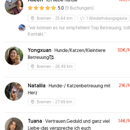
5.0
(
9
Buchungen
)
Bremen
- 25.84 km
1
Wiederholungsgäste
“
wir können es nur empfehlen! Top Betreuung, toll
Kontakt.
”
Yongxuan
30€
/
·
Hunde/Katzen/Kleintiere
Betreuung🥰
Bremen
- 26.49 km
Nataliia
21€
/
·
Hunde-/ Katzenbetreuung mit
Herz
Bremen
- 27.49 km
Tuana
14€
/
·
Vertrauen,Geduld und ganz viel
Liebe-das verspreche ich euch