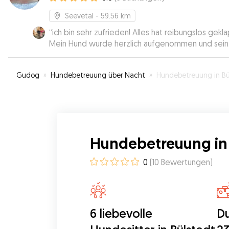
Seevetal
- 59.56 km
“
ich bin sehr zufrieden! Alles hat reibungslos gekla
Mein Hund wurde herzlich aufgenommen und sein
Frauchen mit Bildern auf dem Laufenden gehalten.
Gerne wieder!
”
Gudog
»
Hundebetreuung über Nacht
»
Hundebetreuung in Bülste
Hundebetreuung in 
0
(
10
Bewertungen
)
6 liebevolle
Du