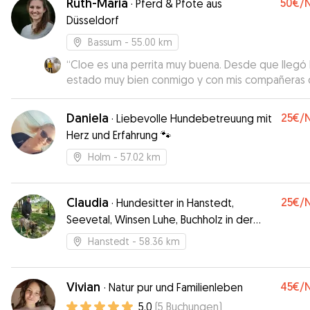
Ruth-Maria
50€
/
·
Pferd & Pfote aus
Düsseldorf
Bassum
- 55.00 km
“
Cloe es una perrita muy buena. Desde que llegó
estado muy bien conmigo y con mis compañeras
piso, no ha causado ningún problema. Hace caso 
vez que le llamas y los paseos han sido muy
Daniela
25€
/
·
Liebevolle Hundebetreuung mit
llevaderos. Me ha encantado poder cuidarla y no
Herz und Erfahrung 🐾
importaría volver a hacerlo.
”
Holm
- 57.02 km
Claudia
25€
/
·
Hundesitter in Hanstedt,
Seevetal, Winsen Luhe, Buchholz in der
Nordheide, Salzhausen, Lüneburg
Hanstedt
- 58.36 km
Vivian
45€
/
·
Natur pur und Familienleben
5.0
(
5
Buchungen
)