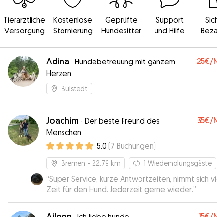
Tierärztliche
Kostenlose
Geprüfte
Support
Sic
Versorgung
Stornierung
Hundesitter
und Hilfe
Beza
Adina
25€
/
·
Hundebetreuung mit ganzem
Herzen
Bülstedt
Joachim
35€
/
·
Der beste Freund des
Menschen
5.0
(
7
Buchungen
)
Bremen
- 22.79 km
1
Wiederholungsgäste
“
Super Service, kurze Antwortzeiten, nimmt sich vi
Zeit für den Hund. Jederzeit gerne wieder.
”
Aileen
15€
/
·
Ich liebe hunde