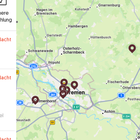
here
hlung
Nacht
Nacht
el
Nacht