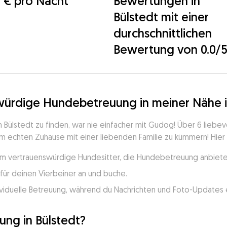
 € pro Nacht
Bewertungen in
Bülstedt mit einer
durchschnittlichen
Bewertung von 0.0/
würdige Hundebetreuung in meiner Nähe i
ülstedt zu finden, war nie einfacher mit Gudog! Über 6 liebev
m echten Zuhause mit einer liebenden Familie zu kümmern! Hier is
um vertrauenswürdige Hundesitter, die Hundebetreuung anbieten
für deinen Vierbeiner an und buche.
viduelle Betreuung, während du Nachrichten und Foto-Updates e
ng in Bülstedt?