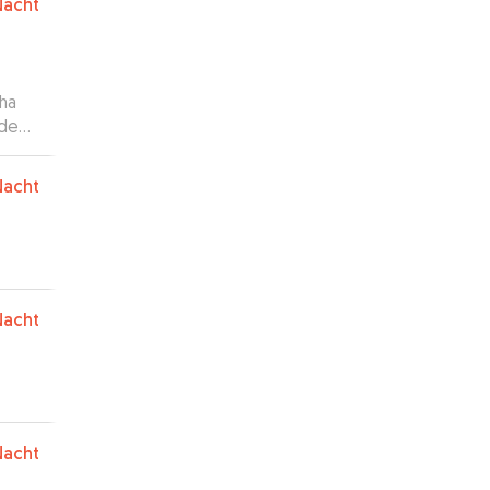
Nacht
 ha
 de
cada
Nacht
 me
Nacht
Nacht