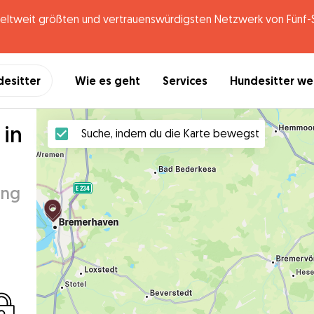
tweit größten und vertrauenswürdigsten Netzwerk von Fünf-St
desitter
Wie es geht
Services
Hundesitter w
 in
Suche, indem du die Karte bewegst
ung