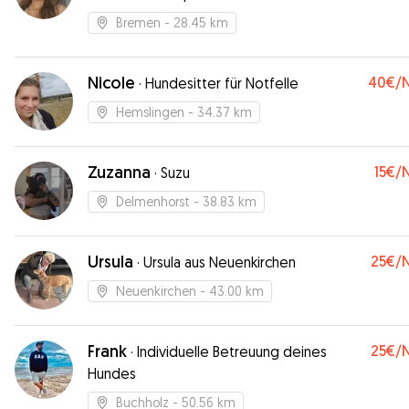
Bremen
- 28.45 km
Nicole
40€
/
·
Hundesitter für Notfelle
Hemslingen
- 34.37 km
Zuzanna
15€
/
·
Suzu
Delmenhorst
- 38.83 km
Ursula
25€
/
·
Ursula aus Neuenkirchen
Neuenkirchen
- 43.00 km
Frank
25€
/
·
Individuelle Betreuung deines
Hundes
Buchholz
- 50.56 km