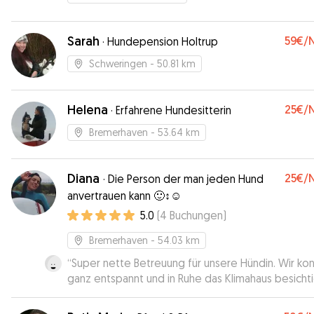
Sarah
59€
/
·
Hundepension Holtrup
Schweringen
- 50.81 km
Helena
25€
/
·
Erfahrene Hundesitterin
Bremerhaven
- 53.64 km
Diana
25€
/
·
Die Person der man jeden Hund
anvertrauen kann 🙂‍↕️☺️
5.0
(
4
Buchungen
)
Bremerhaven
- 54.03 km
“
Super nette Betreuung für unsere Hündin. Wir ko
ganz entspannt und in Ruhe das Klimahaus besicht
Alles hat super funktioniert und Diana war super ne