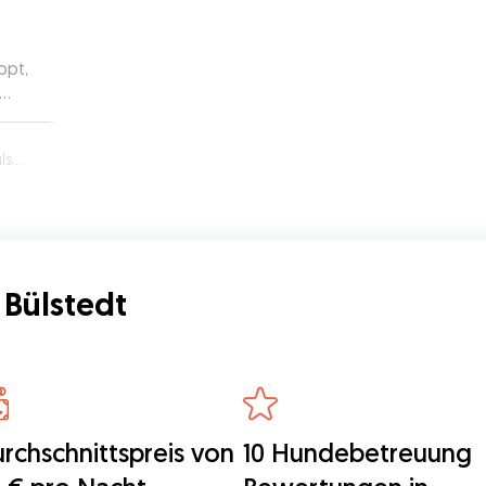
ppt,
dt
Bülstedt
rchschnittspreis von
10 Hundebetreuung