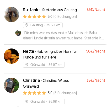
Stefanie
35€
/Nacht
·
Stefanie aus Gauting
5.0
(
0
Buchungen
)
Gauting
- 35.30 km
“
Für mich war es das erste Mal, dass ich Baku
einer Hundesitterin anvertraut habe. Stefanie hat
es wirklich ganz toll gemacht. Sie hat schon sehr
viel Erfahrung mit Hunden und hat mir viele Fotos
Netta
50€
/Nacht
·
Hab ein großes Herz für
und sogar ein Video geschickt. So konnte ich
Hunde und für Tiere
sehen, dass es Baku wirklich gut geht und dass er
viel Spaß bei Ihr hat. Ich würde Stefanie jederzeit
Grünwald
- 36.07 km
wieder buchen.
”
Christine
38€
/Nacht
·
Christine W. aus
Grünwald
5.0
(
6
Buchungen
)
Grünwald
- 36.08 km