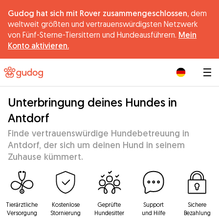
Gudog hat sich mit Rover zusammengeschlossen,
dem
weltweit größten und vertrauenswürdigsten Netzwerk
von Fünf-Sterne-Tiersittern und Hundeausführern.
Mein
Konto aktivieren.
|
Unterbringung deines Hundes in
Antdorf
Finde vertrauenswürdige Hundebetreuung in
Antdorf, der sich um deinen Hund in seinem
Zuhause kümmert.
Tierärztliche
Kostenlose
Geprüfte
Support
Sichere
Versorgung
Stornierung
Hundesitter
und Hilfe
Bezahlung