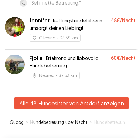
“
Sehr nette Betreuung.
”
Jennifer
48€
/Nacht
·
Rettungshundeführerin
umsorgt deinen Liebling!
Gilching
- 38.59 km
Fjolla
60€
/Nacht
·
Erfahrene und liebevolle
Hundebetreuung
Neuried
- 39.53 km
Alle 48 Hundesitter von Antdorf anzeigen
Gudog
»
Hundebetreuung über Nacht
»
Hundebetreuung in Antdorf