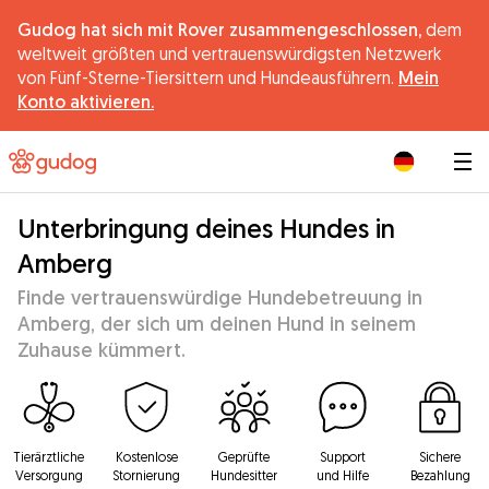
Gudog hat sich mit Rover zusammengeschlossen,
dem
weltweit größten und vertrauenswürdigsten Netzwerk
von Fünf-Sterne-Tiersittern und Hundeausführern.
Mein
Konto aktivieren.
|
Unterbringung deines Hundes in
Amberg
Finde vertrauenswürdige Hundebetreuung in
Amberg, der sich um deinen Hund in seinem
Zuhause kümmert.
Tierärztliche
Kostenlose
Geprüfte
Support
Sichere
Versorgung
Stornierung
Hundesitter
und Hilfe
Bezahlung