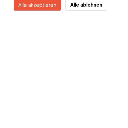
Alle ablehnen
Alle akzeptieren
Services
Wie es geht
Über Gudog
Bewertungen
Tierärztliche Abdeckung
Tipps für Hundehalter
Tipps für Hundesitter
Hundesitter werden
Blog