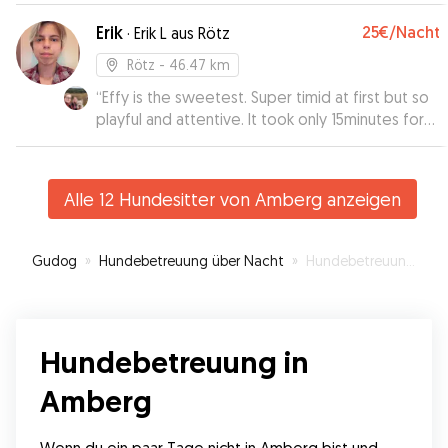
Erik
25€
/Nacht
·
Erik L aus Rötz
Rötz
- 46.47 km
“
Effy is the sweetest. Super timid at first but so
playful and attentive. It took only 15minutes for
her to warm up to us and become friends with
Clo 🐾 They both pulled out all the toys and
played all day. It was such a pleasure to mind her.
Alle 12 Hundesitter von Amberg anzeigen
She slept sound all night on her bed aside Clo.
Super cute!! 🥰 Very nervous with new people at
first but mixed well with all the doggies out on
Gudog
»
Hundebetreuung über Nacht
»
Hundebetreuung in Amberg
our walks. 🙂
”
Hundebetreuung in
Amberg