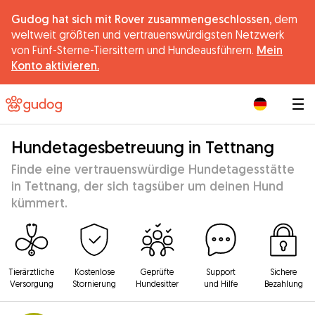
Gudog hat sich mit Rover zusammengeschlossen,
dem
weltweit größten und vertrauenswürdigsten Netzwerk
von Fünf-Sterne-Tiersittern und Hundeausführern.
Mein
Konto aktivieren.
|
Hundetagesbetreuung in Tettnang
Finde eine vertrauenswürdige Hundetagesstätte
in Tettnang, der sich tagsüber um deinen Hund
kümmert.
Tierärztliche
Kostenlose
Geprüfte
Support
Sichere
Versorgung
Stornierung
Hundesitter
und Hilfe
Bezahlung