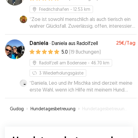
Friedrichshafen
- 12.53 km
“
Zoe ist sowohl menschlich als auch tierisch ein
wahrer Glücksfall. Zuverlässig, offen, interessiert,
selbständig und selbstbewusst. Angenehme
junge Frau die bei allen gut ankommt :) Unser
Daniela
25€
/Tag
·
Daniela aus Radolfzell
Bobo wird wohl ziemlich Heimweh nach ihr
5.0
(
19
Buchungen
)
haben. Sie hat wahrlich Freude an der Mensch-
Hunde-Beziehung und macht gerne auch lange
Radolfzell am Bodensee
- 46.70 km
Spaziergänge. Wir hatten einen wunderbaren
Urlaub, weil wir wussten dass unser Hund in
3
Wiederholungsgäste
allerbesten Händen ist! Ganz grosses
“
Daniela, Leo und ihr Mischka sind derzeit meine
Dankeschön!
”
erste Wahl, wenn ich Hilfe mit meinem Hund
benötige. Super freundlich, offen,
verantwortungsbewusst und flexible Leute mit
Gudog
»
Hundetagesbetreuung
»
Hundetagesbetreuung in Tettnang
vielen Auslaufmöglichkeiten.
”