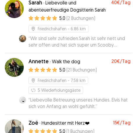
Sarah
40€
/Tag
·
Liebevolle und
abenteuerfreudige Dogsitterin Sarah
5.0
(
2
Buchungen
)
Friedrichshafen
- 6.86 km
“
Wir sind sehr zufrieden.Sarah ist sehr nett und
sehr offen und hat sich super um Scooby
gekümmert.
”
Annette
20€
/Tag
·
Walk the dog
5.0
(
21
Buchungen
)
Friedrichshafen
- 7.58 km
5
Wiederholungsgäste
“
Liebevolle Betreuung unseres Hundes. Elvis hat
sich von Anfang an wohl gefühlt.
”
Zoë
15€
/Tag
·
Hundesitter mit Herz❤️
5.0
(
1
Buchungen
)