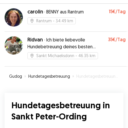
carolin
15€
/Tag
·
BENNY aus Rantrum
Rantrum
- 34.49 km
Ridvan
35€
/Tag
·
Ich biete liebevolle
Hundebetreuung deines besten
Freundes an
Sankt Michaelisdonn
- 46.35 km
Gudog
»
Hundetagesbetreuung
»
Hundetagesbetreuung in Sankt Peter-Ording
Hundetagesbetreuung in
Sankt Peter-Ording