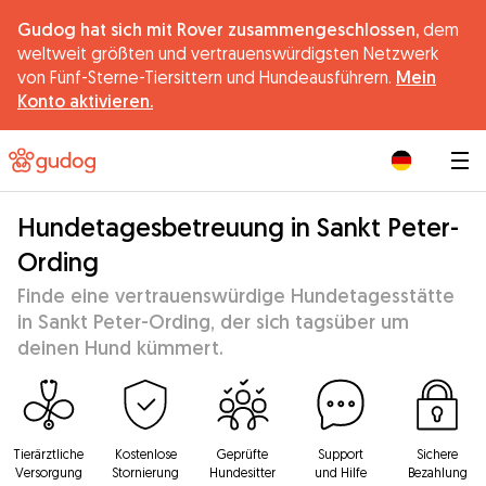
Gudog hat sich mit Rover zusammengeschlossen,
dem
weltweit größten und vertrauenswürdigsten Netzwerk
von Fünf-Sterne-Tiersittern und Hundeausführern.
Mein
Konto aktivieren.
|
Hundetagesbetreuung in Sankt Peter-
Ording
Finde eine vertrauenswürdige Hundetagesstätte
in Sankt Peter-Ording, der sich tagsüber um
deinen Hund kümmert.
Tierärztliche
Kostenlose
Geprüfte
Support
Sichere
Versorgung
Stornierung
Hundesitter
und Hilfe
Bezahlung