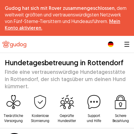
Gudog hat sich mit Rover zusammengeschlossen,
dem
weltweit größten und vertrauenswürdigsten Netzwerk
von Fünf-Sterne-Tiersittern und Hundeausführern.
Mein
Konto aktivieren.
|
Hundetagesbetreuung in Rottendorf
Finde eine vertrauenswürdige Hundetagesstätte
in Rottendorf, der sich tagsüber um deinen Hund
kümmert.
Tierärztliche
Kostenlose
Geprüfte
Support
Sichere
Versorgung
Stornierung
Hundesitter
und Hilfe
Bezahlung