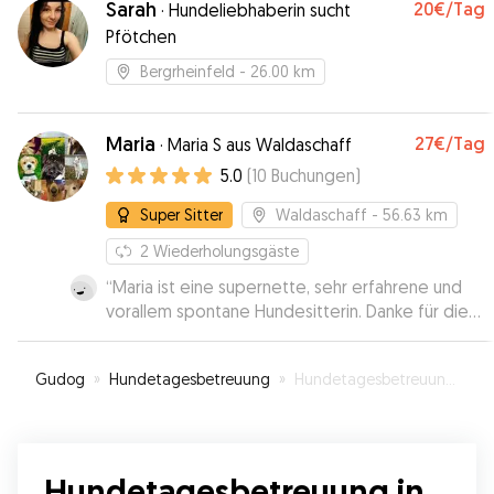
Sarah
20€
/Tag
·
Hundeliebhaberin sucht
Pfötchen
Bergrheinfeld
- 26.00 km
Maria
27€
/Tag
·
Maria S aus Waldaschaff
5.0
(
10
Buchungen
)
Super Sitter
Waldaschaff
- 56.63 km
2
Wiederholungsgäste
“
Maria ist eine supernette, sehr erfahrene und
vorallem spontane Hundesitterin. Danke für die
tolle kurzfristige Betreuung. Immer wieder
gerne.
”
Gudog
»
Hundetagesbetreuung
»
Hundetagesbetreuung in Rottendorf
Hundetagesbetreuung in