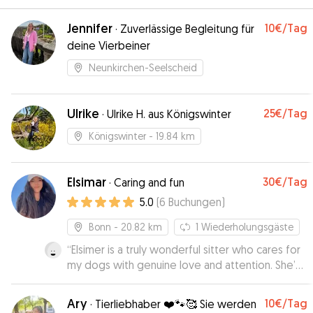
Jennifer
10€
/Tag
·
Zuverlässige Begleitung für
deine Vierbeiner
Neunkirchen-Seelscheid
Ulrike
25€
/Tag
·
Ulrike H. aus Königswinter
Königswinter
- 19.84 km
Elsimar
30€
/Tag
·
Caring and fun
5.0
(
6
Buchungen
)
Bonn
- 20.82 km
1
Wiederholungsgäste
“
Elsimer is a truly wonderful sitter who cares for
my dogs with genuine love and attention. She’s
warm, cheerful, and deeply responsible—I
always feel completely at ease leaving my dogs
Ary
10€
/Tag
·
Tierliebhaber ❤️🐾🥰 Sie werden
in her care.
”