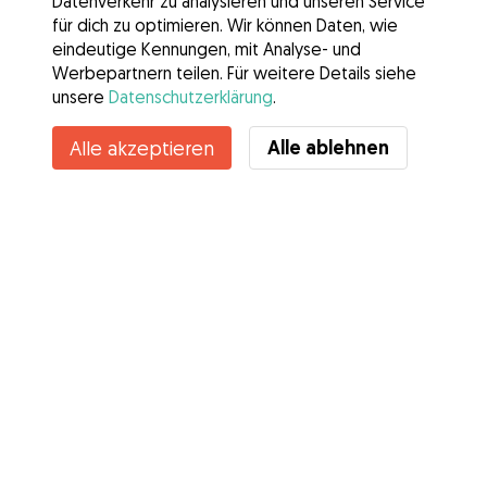
Datenverkehr zu analysieren und unseren Service
für dich zu optimieren. Wir können Daten, wie
eindeutige Kennungen, mit Analyse- und
Werbepartnern teilen. Für weitere Details siehe
unsere
Datenschutzerklärung
.
Alle ablehnen
Alle akzeptieren
Services
Wie es geht
Über Gudog
Bewertungen
Tierärztliche Abdeckung
Tipps für Hundehalter