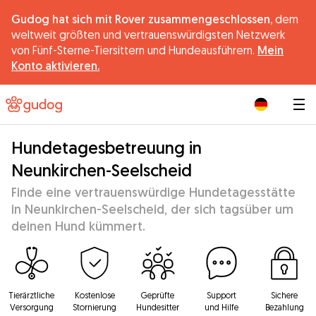
Gudog hat sich mit Rover zusammengeschlossen,
dem
weltweit größten und vertrauenswürdigsten Netzwerk
von Fünf-Sterne-Tiersittern und Hundeausführern.
Mein
Konto aktivieren.
|
Hundetagesbetreuung in
Neunkirchen-Seelscheid
Finde eine vertrauenswürdige Hundetagesstätte
in Neunkirchen-Seelscheid, der sich tagsüber um
deinen Hund kümmert.
Tierärztliche
Kostenlose
Geprüfte
Support
Sichere
Versorgung
Stornierung
Hundesitter
und Hilfe
Bezahlung