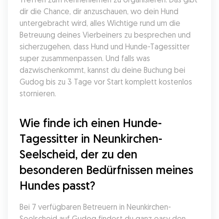
dir die Chance, dir anzuschauen, wo dein Hund 
untergebracht wird, alles Wichtige rund um die 
Betreuung deines Vierbeiners zu besprechen und 
sicherzugehen, dass Hund und Hunde-Tagessitter 
super zusammenpassen. Und falls was 
dazwischenkommt, kannst du deine Buchung bei 
Gudog bis zu 3 Tage vor Start komplett kostenlos 
stornieren.
Wie finde ich einen Hunde-
Tagessitter in Neunkirchen-
Seelscheid, der zu den 
besonderen Bedürfnissen meines 
Hundes passt?
Bei 7 verfügbaren Betreuern in Neunkirchen-
Seelscheid auf Gudog findest du ganz easy den 