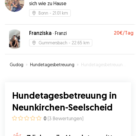
sich wie zu Hause
Bonn
- 21.01 km
Franziska
20€
/Tag
·
Franzi
Gummersbach
- 22.65 km
Gudog
»
Hundetagesbetreuung
»
Hundetagesbetreuung in Neunkirchen-Seelscheid
Hundetagesbetreuung in
Neunkirchen-Seelscheid
0
(
3
Bewertungen
)