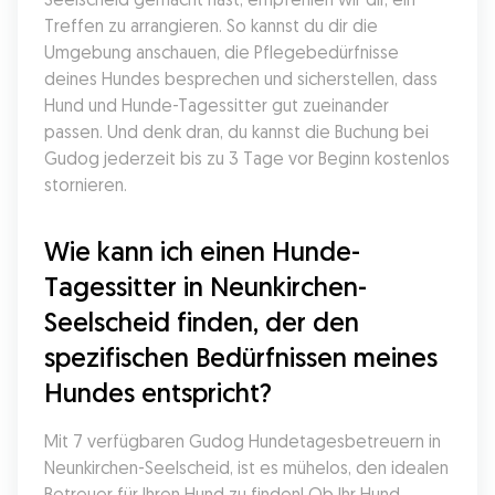
Treffen zu arrangieren. So kannst du dir die 
Umgebung anschauen, die Pflegebedürfnisse 
deines Hundes besprechen und sicherstellen, dass 
Hund und Hunde-Tagessitter gut zueinander 
passen. Und denk dran, du kannst die Buchung bei 
Gudog jederzeit bis zu 3 Tage vor Beginn kostenlos 
stornieren.
Wie kann ich einen Hunde-
Tagessitter in Neunkirchen-
Seelscheid finden, der den 
spezifischen Bedürfnissen meines 
Hundes entspricht?
Mit 7 verfügbaren Gudog Hundetagesbetreuern in 
Neunkirchen-Seelscheid, ist es mühelos, den idealen 
Betreuer für Ihren Hund zu finden! Ob Ihr Hund 