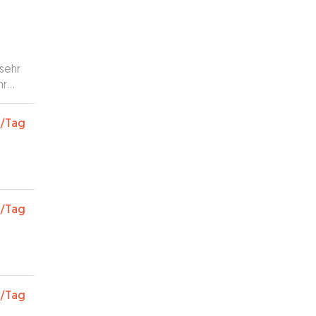
si-
hr zu
 sehr
hr
/Tag
/Tag
/Tag