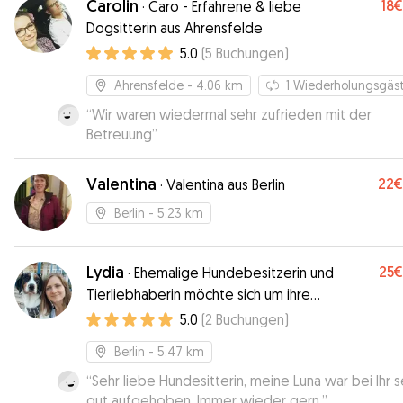
Carolin
18€
·
Caro - Erfahrene & liebe
Dogsitterin aus Ahrensfelde
5.0
(
5
Buchungen
)
Ahrensfelde
- 4.06 km
1
Wiederholungsgäs
“
Wir waren wiedermal sehr zufrieden mit der
Betreuung
”
Valentina
22€
·
Valentina aus Berlin
Berlin
- 5.23 km
Lydia
25€
·
Ehemalige Hundebesitzerin und
Tierliebhaberin möchte sich um ihre
Fellbabies kümmern!
5.0
(
2
Buchungen
)
Berlin
- 5.47 km
“
Sehr liebe Hundesitterin, meine Luna war bei Ihr s
gut aufgehoben. Immer wieder gern.
”