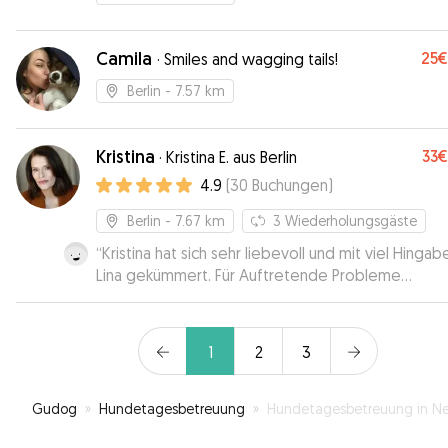
Camila
25€
·
Smiles and wagging tails!
Berlin
- 7.57 km
Kristina
33€
·
Kristina E. aus Berlin
4.9
(
30
Buchungen
)
Berlin
- 7.67 km
3
Wiederholungsgäste
“
Kristina hat sich sehr liebevoll und mit viel Hinga
Lina gekümmert. Für Auftretende Probleme
(Futterverweigerung u.a.) hat sie immer eine Lösu
gefunden und das Beste für den Hund im Sinn geh
Lina hat mit ihren 14 Jahren einige Gebrechen und
1
2
3
Allüren mit denen Kristina einen sehr guten Umga
gefunden hat und dafür auch keine Mühen gesche
hat. Man merkt, dass Kristina sich vor allem auch mi
Gudog
»
Hundetagesbetreuung
»
Hundetagesbetreuung in Neu-Hohenschönhausen (Berl
alten Hunden gut auskennt. Lina hat sich sehr wohl