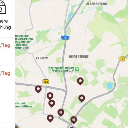
here
hlung
/Tag
/Tag
r