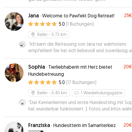
Jana
25€
·
Welcome to Pawfekt Dog Retreat!
5.0
(
1
Buchungen
)
Berlin
- 5.73 km
“
Ich kann die Betreuung von Jana nur wärmstens
empfehlen! Sie hat sich liebevoll und zuverlässig 
meine kleine Emma (eine Bolonka) gekümmert. E
ist normalerweise etwas schüchtern, aber bei ihr h
Sophia
20€
·
Tierliebhaberin mit Herz bietet
sie sich sofort wohlgefühlt. Der Umgang war sehr
Hundebetreuung
fürsorglich, und ich habe regelmäßige Updates un
5.0
(
17
Buchungen
)
Bilder erhalten, was mir ein gutes Gefühl gegeben
Man merkt sofort, dass Jana Hunde liebt und viel
Berlin
- 6.40 km
1
Wiederholungsgäste
Erfahrung mitbringt. Ich werde sie auf jeden Fall w
buchen – Emma freut sich schon auf das nächste M
“
Das Kennenlernen und erste Hundesitting mit Sop
hat wunderbar funktioniert :). Fotos und Infos wäh
der Betreuung haben mir ein gutes Gefühl gegeb
Sophia konnte mit ihrer ruhigen Ausstrahlung Tali n
Franziska
20€
·
Hundesitterin im Samariterkiez
anfänglicher Unruhe ein sicheres Gefühl geben, s