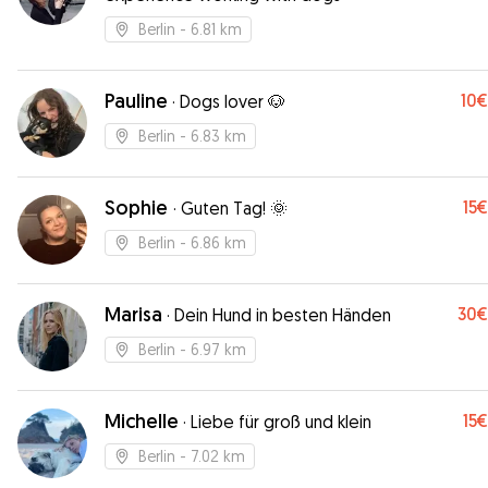
Berlin
- 6.81 km
Pauline
10€
·
Dogs lover 🐶
Berlin
- 6.83 km
Sophie
15€
·
Guten Tag! 🌞
Berlin
- 6.86 km
Marisa
30€
·
Dein Hund in besten Händen
Berlin
- 6.97 km
Michelle
15€
·
Liebe für groß und klein
Berlin
- 7.02 km