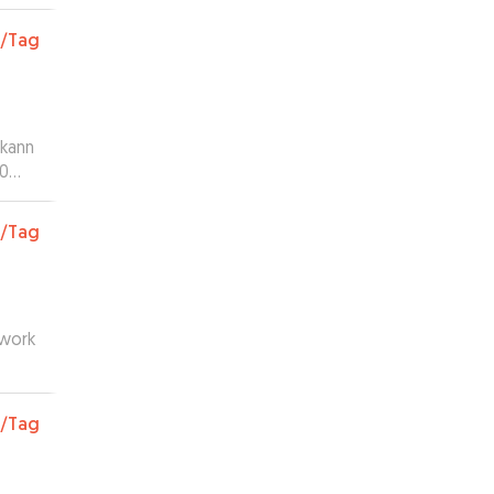
/Tag
 kann
10
t und
/Tag
 work
 and
/Tag