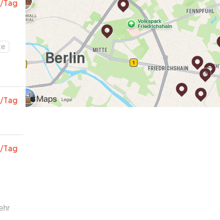
/Tag
te
/Tag
/Tag
ehr