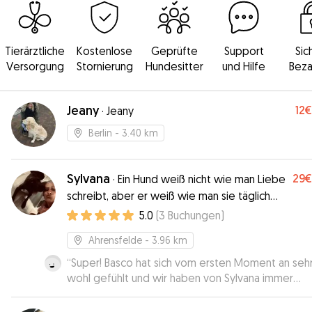
Tierärztliche
Kostenlose
Geprüfte
Support
Sic
Versorgung
Stornierung
Hundesitter
und Hilfe
Beza
Jeany
12€
·
Jeany
Berlin
- 3.40 km
Sylvana
29€
·
Ein Hund weiß nicht wie man Liebe
schreibt, aber er weiß wie man sie täglich
zeigt!
5.0
(
3
Buchungen
)
Ahrensfelde
- 3.96 km
“
Super! Basco hat sich vom ersten Moment an seh
wohl gefühlt und wir haben von Sylvana immer
Updates bekommen. Wir waren voll und ganz
zufrieden. Sehr gern wieder!
”