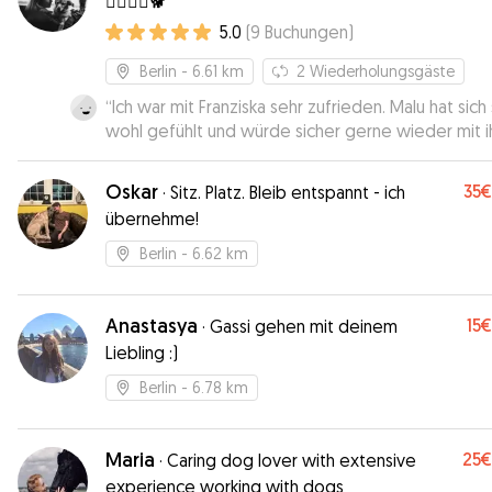
🐕‍🦺🦮🐩🐕
Tali entspannt den Tag verbringen konnte. Die Gas
5.0
(
9
Buchungen
)
Runde lief auch gut. Sophia ist als Hundesitterin se
empfehlen. Gerne wieder :).
”
Berlin
- 6.61 km
2
Wiederholungsgäste
“
Ich war mit Franziska sehr zufrieden. Malu hat sich
wohl gefühlt und würde sicher gerne wieder mit i
spielen gehen.
”
Oskar
35€
·
Sitz. Platz. Bleib entspannt - ich
übernehme!
Berlin
- 6.62 km
Anastasya
15€
·
Gassi gehen mit deinem
Liebling :)
Berlin
- 6.78 km
Maria
25€
·
Caring dog lover with extensive
experience working with dogs