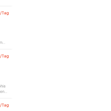
/Tag
um
mma
at
/Tag
d
 hat.
ieder
al!
hia
”
rend
en.
ach
/Tag
odass