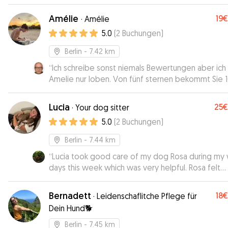
Amélie
19€
·
Amélie
5.0
(
2
Buchungen
)
Berlin
- 7.42 km
“
Ich schreibe sonst niemals Bewertungen aber ich
Amelie nur loben. Von fünf sternen bekommt Sie 
von mir. Mein Hundemädchen war tiefenentspann
glücklich.
”
Lucia
25€
·
Your dog sitter
5.0
(
2
Buchungen
)
Berlin
- 7.44 km
“
Lucia took good care of my dog Rosa during my
days this week which was very helpful. Rosa felt
comfortable at Lucia's lovely flat and they played
walked together. Lucia is reliable and easygoing, I
Bernadett
18€
·
Leidenschaflitche Pflege für
would recommend her service!
”
Dein Hund🐕
Berlin
- 7.45 km