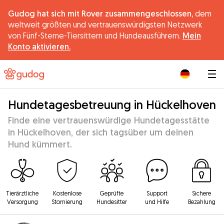
Gudog hat sich mit Rover zusammengeschlossen,
dem
weltweit größten und vertrauenswürdigsten Netzwerk
von Fünf-Sterne-Tiersittern und Hundeausführern.
Mein
Konto aktivieren.
|
Hundetagesbetreuung in Hückelhoven
Finde eine vertrauenswürdige Hundetagesstätte
in Hückelhoven, der sich tagsüber um deinen
Hund kümmert.
Tierärztliche
Kostenlose
Geprüfte
Support
Sichere
Versorgung
Stornierung
Hundesitter
und Hilfe
Bezahlung