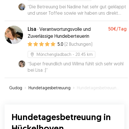
“
Die Betreuung bei Nadine hat sehr gut geklappt
und unser Toffee sowie wir haben uns direkt
wohl gefühlt. Nadine war super sympathisch und
Toffee hatte einen schönen Tag erlebt. Sehr
Lisa
50€
/Tag
·
Verantwortungsvolle und
gerne wieder!
”
Zuverlässige Hundeberteuerin
5.0
(
2
Buchungen
)
Mönchengladbach
- 20.45 km
“
Super freundlich und Wilma fühlt sich sehr wohl
bei Lisa :)
”
Gudog
»
Hundetagesbetreuung
»
Hundetagesbetreuung in Hückelhoven
Hundetagesbetreuung in
Hückelhoven