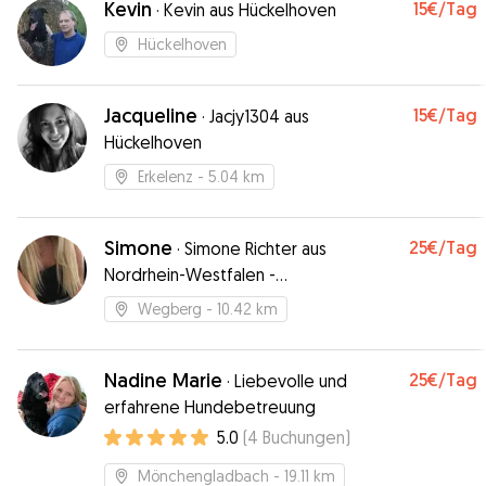
Kevin
15€
/Tag
·
Kevin aus Hückelhoven
Hückelhoven
Jacqueline
15€
/Tag
·
Jacjy1304 aus
Hückelhoven
Erkelenz
- 5.04 km
Simone
25€
/Tag
·
Simone Richter aus
Nordrhein-Westfalen -
Mönchengladbach
Wegberg
- 10.42 km
Nadine Marie
25€
/Tag
·
Liebevolle und
erfahrene Hundebetreuung
5.0
(
4
Buchungen
)
Mönchengladbach
- 19.11 km