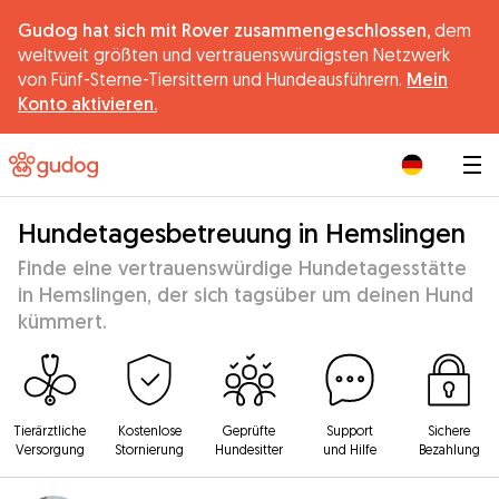
Gudog hat sich mit Rover zusammengeschlossen,
dem
weltweit größten und vertrauenswürdigsten Netzwerk
von Fünf-Sterne-Tiersittern und Hundeausführern.
Mein
Konto aktivieren.
|
Hundetagesbetreuung in Hemslingen
Finde eine vertrauenswürdige Hundetagesstätte
in Hemslingen, der sich tagsüber um deinen Hund
kümmert.
Tierärztliche
Kostenlose
Geprüfte
Support
Sichere
Versorgung
Stornierung
Hundesitter
und Hilfe
Bezahlung