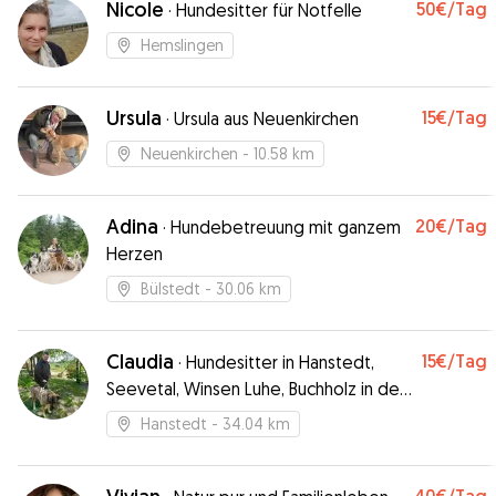
Nicole
50€
/Tag
·
Hundesitter für Notfelle
Hemslingen
Ursula
15€
/Tag
·
Ursula aus Neuenkirchen
Neuenkirchen
- 10.58 km
Adina
20€
/Tag
·
Hundebetreuung mit ganzem
Herzen
Bülstedt
- 30.06 km
Claudia
15€
/Tag
·
Hundesitter in Hanstedt,
Seevetal, Winsen Luhe, Buchholz in der
Nordheide, Salzhausen, Lüneburg
Hanstedt
- 34.04 km