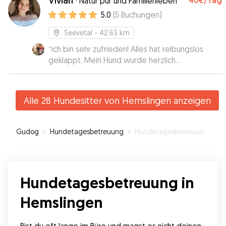
Vivian
40€
/Tag
·
Natur pur und Familienleben
5.0
(
5
Buchungen
)
Seevetal
- 42.63 km
“
ich bin sehr zufrieden! Alles hat reibungslos
geklappt, Mein Hund wurde herzlich
aufgenommen und sein Frauchen mit Bildern auf
dem Laufenden gehalten. Gerne wieder!
”
Alle 28 Hundesitter von Hemslingen anzeigen
Gudog
»
Hundetagesbetreuung
»
Hundetagesbetreuung in Hemslingen
Hundetagesbetreuung in
Hemslingen