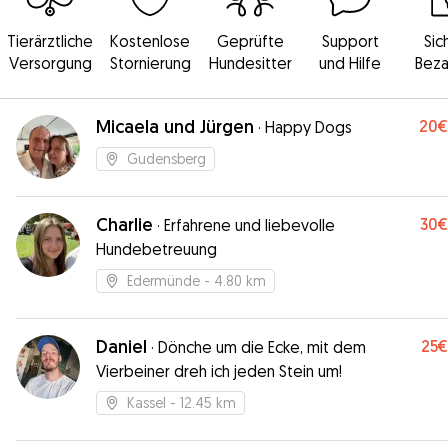
Tierärztliche
Kostenlose
Geprüfte
Support
Sic
Versorgung
Stornierung
Hundesitter
und Hilfe
Beza
Micaela und Jürgen
20€
·
Happy Dogs
Gudensberg
Charlie
30€
·
Erfahrene und liebevolle
Hundebetreuung
Edermünde
- 4.80 km
Daniel
25€
·
Dönche um die Ecke, mit dem
Vierbeiner dreh ich jeden Stein um!
Kassel
- 12.45 km