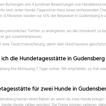
enen Buchungen und 4 positiven Bewertungen von Hundebesitzern, 
fis sind. Jeder Hunde-Tagessitter muss einen umfassenden Chec
zten 12 Monaten wurden nur 14% der Bewerber in Gudensberg in
ein persönliches Treffen zu arrangieren, um die Unterkunft zu bes
ter gut zusammenpassen.
eine Tierarztversicherung, damit dein Hund bestens geschützt 
e ich die Hundetagesstätte in Gudensber
erg ihre Betreuung 7 Tage vorher. Wir empfehlen, so früh wie 
etagesstätte für zwei Hunde in Gudensbe
densberg bieten einen Rabatt an, wenn du zwei Hunde bringst. O
r beide Hunde zahlen würdest. Die Preise können variieren, daher