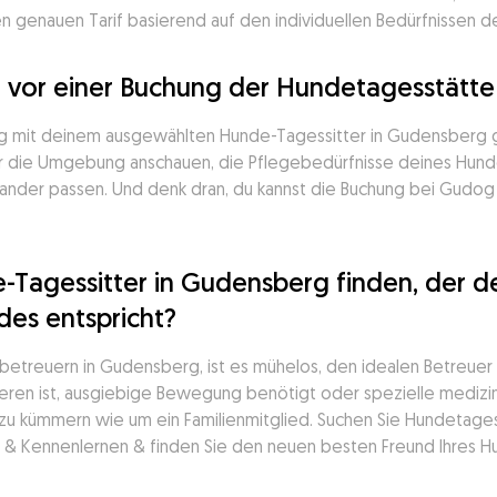
 genauen Tarif basierend auf den individuellen Bedürfnissen d
r vor einer Buchung der Hundetagesstätte
ng mit deinem ausgewählten Hunde-Tagessitter in Gudensberg ge
dir die Umgebung anschauen, die Pflegebedürfnisse deines Hunde
nder passen. Und denk dran, du kannst die Buchung bei Gudog j
-Tagessitter in Gudensberg finden, der de
des entspricht?
reuern in Gudensberg, ist es mühelos, den idealen Betreuer fü
en ist, ausgiebige Bewegung benötigt oder spezielle medizinis
d zu kümmern wie um ein Familienmitglied. Suchen Sie Hundetages
fen & Kennenlernen & finden Sie den neuen besten Freund Ihres H