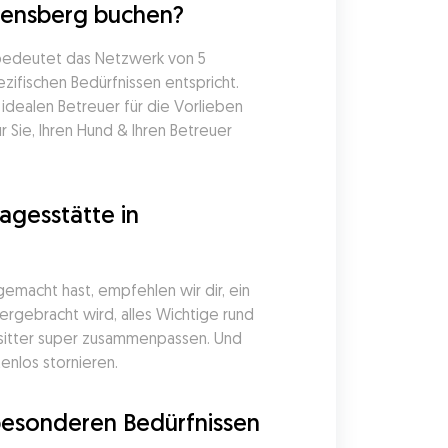
densberg buchen?
bedeutet das Netzwerk von 5 
ifischen Bedürfnissen entspricht. 
dealen Betreuer für die Vorlieben 
Sie, Ihren Hund & Ihren Betreuer 
gesstätte in 
macht hast, empfehlen wir dir, ein 
rgebracht wird, alles Wichtige rund 
itter super zusammenpassen. Und 
enlos stornieren.
besonderen Bedürfnissen 