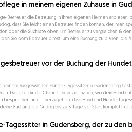
pflege in meinem eigenen Zuhause in Gu
e-Betreuer die Betreuung in ihren eigenen Heimen anbieten, 
, dass Sie leicht einen Betreuer finden können, der Ihren spez
ion oder die Suchliste oben, um Betreuer zu vergleichen & den i
ben Sie dem Betreuer direkt, um eine Buchung zu planen, die für 
gesbetreuer vor der Buchung der Hundeta
t deinem ausgewählten Hunde-Tagessitter in Gudensberg festge
en. Das gibt dir die Chance, dir anzuschauen, wo dein Hund unte
 zu besprechen und sicherzugehen, dass Hund und Hunde-Tagess
deine Buchung bei Gudog bis zu 3 Tage vor Start komplett kost
e-Tagessitter in Gudensberg, der zu den 