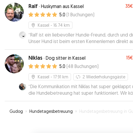
Ralf
35€
·
Huskyman aus Kassel
5.0
(
1
Buchungen
)
Kassel
- 16.74 km
“
Ralf ist ein liebevoller Hunde-Freund, durch und d
Unser Hund ist beim ersten Kennenlernen direkt au
zugegangen und hat nach 5 Metern an Ralfs Leine 
mehr zurückgeguckt. Darüber hinaus ist Ralf total n
Niklas
15€
·
Dog sitter in Kassel
unkompliziert und zuverlässig. Ihm würde ich unse
5.0
(
48
Buchungen
)
Hund jederzeit wieder anvertrauen. Sehr zu
empfehlen!
”
Kassel
- 17.91 km
2
Wiederholungsgäste
“
Die Kommunikation mit Niklas hat super geklappt
die Hundebetreuung hat super funktioniert. Wir k
Niklas nur weiter empfehlen!
”
Gudog
»
Hundetagesbetreuung
»
Hundetagesbetreuung in Gudensber