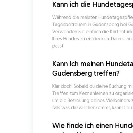
Kann ich die Hundetages
Während die meisten Hundetagespfleg
Tagesbetreuern in Gudensberg bei Gudog
Verwenden Sie einfach die Kartenfunkt
Ihres Hundes zu entdecken. Dann schrei
passt.
Kann ich meinen Hundeta
Gudensberg treffen?
Klar doch! Sobald du deine Buchung mi
Treffen zum Kennenlernen zu organisier
um die Betreuung deines Vierbeiners
falls was dazwischenkommt, kannst du 
Wie finde ich einen Hund