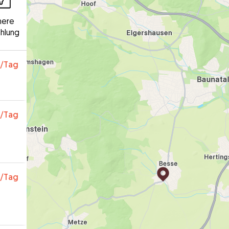
here
hlung
/Tag
/Tag
/Tag