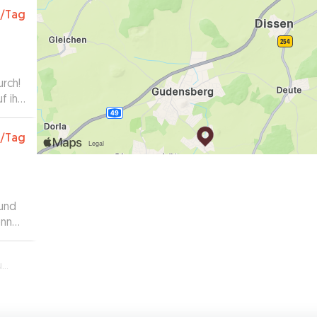
/Tag
urch!
f ihn
nicht
ett,
/Tag
ren
 und
önnen
g