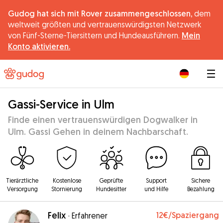
Gudog hat sich mit Rover zusammengeschlossen,
dem
weltweit größten und vertrauenswürdigsten Netzwerk
von Fünf-Sterne-Tiersittern und Hundeausführern.
Mein
Konto aktivieren.
|
Gassi-Service in Ulm
Finde einen vertrauenswürdigen Dogwalker in
Ulm. Gassi Gehen in deinem Nachbarschaft.
Tierärztliche
Kostenlose
Geprüfte
Support
Sichere
Versorgung
Stornierung
Hundesitter
und Hilfe
Bezahlung
Felix
12€
/Spaziergang
·
Erfahrener