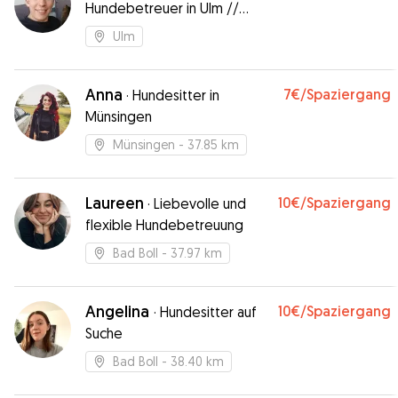
Hundebetreuer in Ulm //
Experienced Dogsitter in Ulm
Ulm
Anna
7€
/Spaziergang
·
Hundesitter in
Münsingen
Münsingen
- 37.85 km
Laureen
10€
/Spaziergang
·
Liebevolle und
flexible Hundebetreuung
Bad Boll
- 37.97 km
Angelina
10€
/Spaziergang
·
Hundesitter auf
Suche
Bad Boll
- 38.40 km