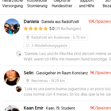
Tierärztliche
Kostenlose
Geprüfte
Support
Sic
Versorgung
Stornierung
Hundesitter
und Hilfe
Beza
Daniela
10€
/Spazie
·
Daniela aus Radolfzell
5.0
(
19
Buchungen
)
Radolfzell am Bodensee
- 6.75 km
3
Wiederholungsgäste
“
Daniela, Leo und ihr Mischka sind derzeit meine e
Wahl, wenn ich Hilfe mit meinem Hund benötige. 
freundlich, offen, verantwortungsbewusst und fle
Leute mit vielen Auslaufmöglichkeiten.
”
Selin
9€
/Spazie
·
Gassigeher im Raum Konstanz
Reichenau
- 19.29 km
“
Lola es una perra buena, juguetona y un poco loc
cosa normal con 4 meses. En los días que la he cu
a pesar de estar mudando los dientes no ha inte
si quiera comerse nada, es obediente y aprende
Kaan Emir
9€
/Spazie
·
Kaan, 19, Student
rápido, en la casa suele estar tranquilita o ella mi