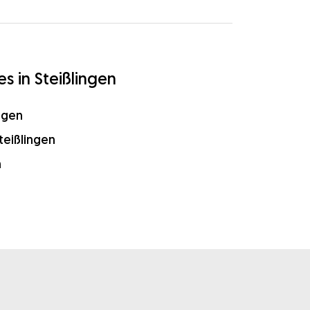
 in Steißlingen
ngen
eißlingen
n