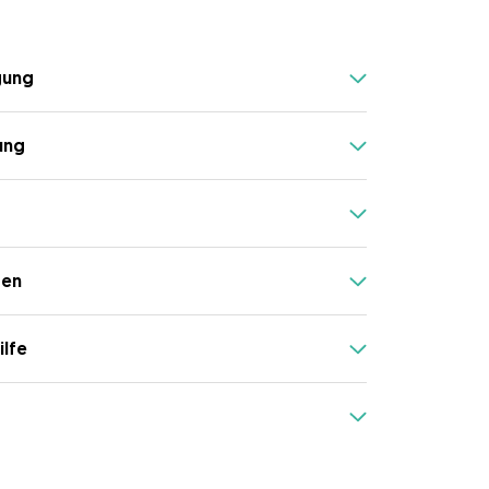
gung
ung
gen
ilfe