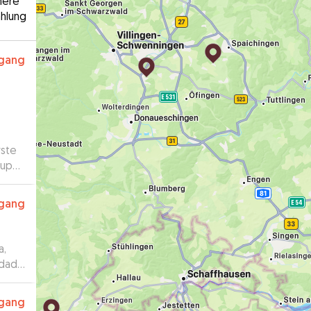
here
hlung
rgang
rste
Super
xible
rgang
a,
idado
ntado
rgang
sma se