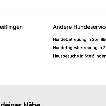
eißlingen
Andere Hundeservices
Hundebetreuung in Steißli
Hundetagesbetreuung in St
Hausbesuche in Steißlinge
 deiner Nähe