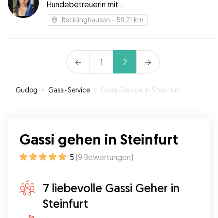
Hundebetreuerin mit
Erfahrung
Recklinghausen
- 59.21 km
1
2
Gudog
»
Gassi-Service
»
Gassi-Service in Steinfurt
Gassi gehen in Steinfurt
5
(
9
Bewertungen
)
7 liebevolle Gassi Geher in
Steinfurt