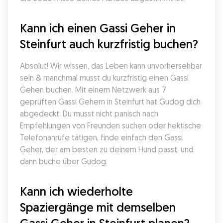
Kann ich einen Gassi Geher in 
Steinfurt auch kurzfristig buchen?
Absolut! Wir wissen, das Leben kann unvorhersehbar 
sein & manchmal musst du kurzfristig einen Gassi 
Gehen buchen. Mit einem Netzwerk aus 7 
geprüften Gassi Gehern in Steinfurt hat Gudog dich 
abgedeckt. Du musst nicht panisch nach 
Empfehlungen von Freunden suchen oder hektische 
Telefonanrufe tätigen, finde einfach den Gassi 
Geher, der am besten zu deinem Hund passt, und 
dann buche über Gudog.
Kann ich wiederholte 
Spaziergänge mit demselben 