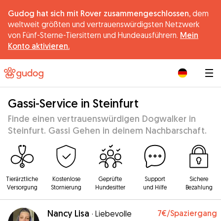
Gudog hat sich mit Rover zusammengeschlossen,
dem
weltweit größten und vertrauenswürdigsten Netzwerk
von Fünf-Sterne-Tiersittern und Hundeausführern.
Mein
Konto aktivieren.
|
Gassi-Service in Steinfurt
Finde einen vertrauenswürdigen Dogwalker in
Steinfurt. Gassi Gehen in deinem Nachbarschaft.
Tierärztliche
Kostenlose
Geprüfte
Support
Sichere
Versorgung
Stornierung
Hundesitter
und Hilfe
Bezahlung
Nancy Lisa
7€
/Spaziergang
·
Liebevolle