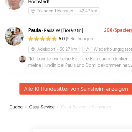
Höchstadt
Erlangen-Höchstadt
- 42.47 km
Paula
20€
/Spazie
·
Paula W (Tierärztin)
5.0
(
5
Buchungen
)
Adelsdorf
- 50.27 km
1
Wiederholungsgäst
“
Ich könnte mir keine Bessere Betreuung denken, a
meine Hündin bei Paula und Domi bekommen hat. 
die Sonderbedürfnisse ist mit einem größeren
Engagemen eingegangen worden, als ich es erwa
hätte. Auch Bilder und Nachrichten habe ich
Alle 10 Hundesitter von Seinsheim anzeigen
zwischendurch erhalten, was natürlich schön war, z
sehen, dass es dem Racker gut geht. Ich bin mehr 
zufrieden und werde, wenn ich wieder mal auf ei
Gudog
»
Gassi-Service
»
Gassi-Service in Seinsheim
Betreuung angewiesen bin, meine Hündin hier hin
bringen.
”