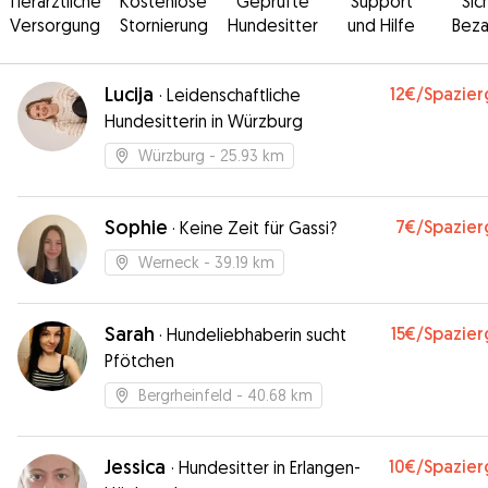
Tierärztliche
Kostenlose
Geprüfte
Support
Sic
Versorgung
Stornierung
Hundesitter
und Hilfe
Beza
Lucija
12€
/Spazie
·
Leidenschaftliche
Hundesitterin in Würzburg
Würzburg
- 25.93 km
Sophie
7€
/Spazie
·
Keine Zeit für Gassi?
Werneck
- 39.19 km
Sarah
15€
/Spazie
·
Hundeliebhaberin sucht
Pfötchen
Bergrheinfeld
- 40.68 km
Jessica
10€
/Spazie
·
Hundesitter in Erlangen-