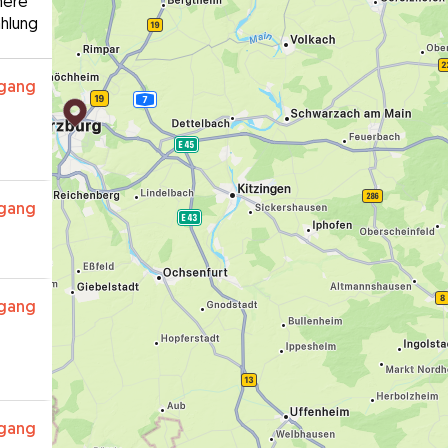
here
hlung
rgang
rgang
rgang
rgang