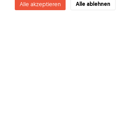
Alle ablehnen
Alle akzeptieren
Services
Wie es geht
Über Gudog
Bewertungen
Tierärztliche Abdeckung
Tipps für Hundehalter
Tipps für Hundesitter
Hundesitter werden
Blog