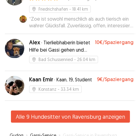
Friedrichshafen
- 18.41 km
“
Zoe ist sowohl menschlich als auch tierisch ein
wahrer Glücksfall. Zuverlässig, offen, interessiert,
selbständig und selbstbewusst. Angenehme
junge Frau die bei allen gut ankommt :) Unser
Alex
10€
/Spaziergang
·
Tierliebhaberin bietet
Bobo wird wohl ziemlich Heimweh nach ihr
Hilfe bei Gassi gehen und
haben. Sie hat wahrlich Freude an der Mensch-
mehr
Hunde-Beziehung und macht gerne auch lange
Bad Schussenried
- 26.04 km
Spaziergänge. Wir hatten einen wunderbaren
Urlaub, weil wir wussten dass unser Hund in
allerbesten Händen ist! Ganz grosses
Kaan Emir
9€
/Spaziergang
·
Kaan, 19, Student
Dankeschön!
”
Konstanz
- 33.34 km
Alle 9 Hundesitter von Ravensburg anzeigen
Gudog
»
Gassi-Service
»
Gassi-Service in Ravensburg