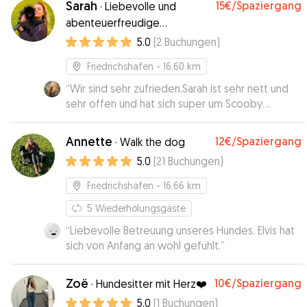
Sarah
15€
/Spaziergang
·
Liebevolle und
abenteuerfreudige
Dogsitterin Sarah
5.0
(
2
Buchungen
)
Friedrichshafen
- 16.60 km
“
Wir sind sehr zufrieden.Sarah ist sehr nett und
sehr offen und hat sich super um Scooby
gekümmert.
”
Annette
12€
/Spaziergang
·
Walk the dog
5.0
(
21
Buchungen
)
Friedrichshafen
- 16.66 km
5
Wiederholungsgäste
“
Liebevolle Betreuung unseres Hundes. Elvis hat
sich von Anfang an wohl gefühlt.
”
Zoë
10€
/Spaziergang
·
Hundesitter mit Herz❤️
5.0
(
1
Buchungen
)