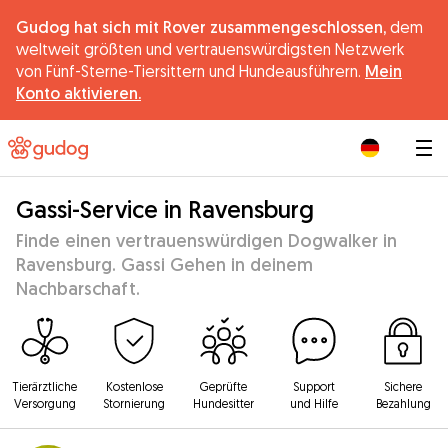
Gudog hat sich mit Rover zusammengeschlossen,
dem
weltweit größten und vertrauenswürdigsten Netzwerk
von Fünf-Sterne-Tiersittern und Hundeausführern.
Mein
Konto aktivieren.
|
Gassi-Service in Ravensburg
Finde einen vertrauenswürdigen Dogwalker in
Ravensburg. Gassi Gehen in deinem
Nachbarschaft.
Tierärztliche
Kostenlose
Geprüfte
Support
Sichere
Versorgung
Stornierung
Hundesitter
und Hilfe
Bezahlung