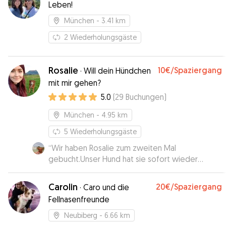
Leben!
München
- 3.41 km
2
Wiederholungsgäste
Rosalie
10€
/Spaziergang
·
Will dein Hündchen
mit mir gehen?
5.0
(
29
Buchungen
)
München
- 4.95 km
5
Wiederholungsgäste
“
Wir haben Rosalie zum zweiten Mal
gebucht.Unser Hund hat sie sofort wieder
erkannt und sich gleich den Bauch kraulen lassen.
Wenn das kein Vertrauensbeweis ist?! Es war
Carolin
20€
/Spaziergang
·
Caro und die
alles perfekt. Vielen Dank und jederzeit immer
Fellnasenfreunde
wieder.
”
Neubiberg
- 6.66 km