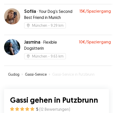
Sofiia
15€
/Spaziergang
·
Your Dog’s Second
Best Friend in Munich
München
- 9.29 km
Jasmina
10€
/Spaziergang
·
Flexible
Dogsitterin
München
- 9.63 km
Gudog
»
Gassi-Service
»
Gassi-Service in Putzbrunn
Gassi gehen in Putzbrunn
5
(
12
Bewertungen
)