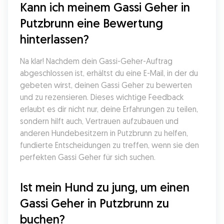
Kann ich meinem Gassi Geher in 
Putzbrunn eine Bewertung 
hinterlassen?
Na klar! Nachdem dein Gassi-Geher-Auftrag 
abgeschlossen ist, erhältst du eine E-Mail, in der du 
gebeten wirst, deinen Gassi Geher zu bewerten 
und zu rezensieren. Dieses wichtige Feedback 
erlaubt es dir nicht nur, deine Erfahrungen zu teilen, 
sondern hilft auch, Vertrauen aufzubauen und 
anderen Hundebesitzern in Putzbrunn zu helfen, 
fundierte Entscheidungen zu treffen, wenn sie den 
perfekten Gassi Geher für sich suchen.
Ist mein Hund zu jung, um einen 
Gassi Geher in Putzbrunn zu 
buchen?