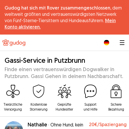
Gudog hat sich mit Rover zusammengeschlossen,
dem
weltweit größten und vertrauenswürdigsten Netzwerk
von Fünf-Sterne-Tiersittern und Hundeausführern.
Mein
Konto aktivieren.
|
Gassi-Service in Putzbrunn
Finde einen vertrauenswürdigen Dogwalker in
Putzbrunn. Gassi Gehen in deinem Nachbarschaft.
Tierärztliche
Kostenlose
Geprüfte
Support
Sichere
Versorgung
Stornierung
Hundesitter
und Hilfe
Bezahlung
Nathalie
20€
/Spaziergang
·
Ohne Hund, kein