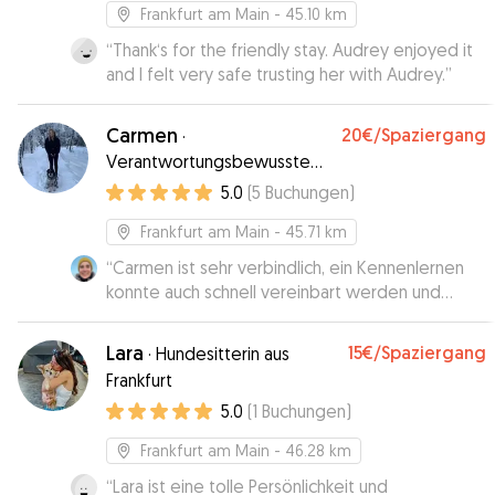
Frankfurt am Main
- 45.10 km
“
Thank‘s for the friendly stay. Audrey enjoyed it
and I felt very safe trusting her with Audrey.
”
Carmen
20€
/Spaziergang
·
Verantwortungsbewusste
und liebevolle
5.0
(
5
Buchungen
)
Hundebetreuung
Frankfurt am Main
- 45.71 km
“
Carmen ist sehr verbindlich, ein Kennenlernen
konnte auch schnell vereinbart werden und
während der Betreuungszeit gab es auch Bilder
und Infos zum „Stand der Eingewöhnung“. 👍
”
Lara
15€
/Spaziergang
·
Hundesitterin aus
Frankfurt
5.0
(
1
Buchungen
)
Frankfurt am Main
- 46.28 km
“
Lara ist eine tolle Persönlichkeit und