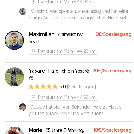
Frankfurt am Main
- 44.04 km
“
Massimo war spontan, zuverlässig und hat eine
ruhige Art, die für meinen ängstlichen Hund sehr
angenehm war.
”
Maximilian
9€
/Spaziergang
·
Animalist by
heart
Frankfurt am Main
- 44.20 km
Yasare
20€
/Spaziergang
·
Hallo, ich bin Yasaré
😊
5.0
(
2
Buchungen
)
Frankfurt am Main
- 44.60 km
“
Dobby hat sich von Sekunde 1 wie zu Hause
gefühlt. Super liebe und Vertrauens
Hundebetreuung! Jederzeit wieder
”
Marie
10€
/Spaziergang
·
25 Jahre Erfahrung,