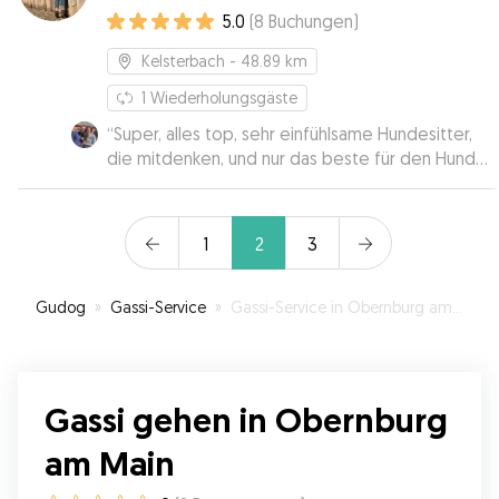
5.0
(
8
Buchungen
)
Kelsterbach
- 48.89 km
1
Wiederholungsgäste
“
Super, alles top, sehr einfühlsame Hundesitter,
die mitdenken, und nur das beste für den Hund
wollen. Absolut zu empfehlen!
”
1
2
3
Gudog
»
Gassi-Service
»
Gassi-Service in Obernburg am Main
Gassi gehen in Obernburg
am Main