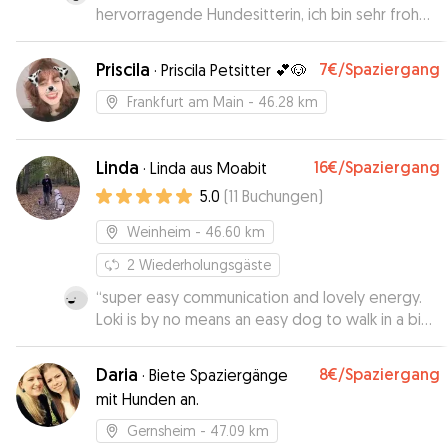
hervorragende Hundesitterin, ich bin sehr froh
sie kennengelernt zu haben. Sie hat sich sehr
fürsorglich und aufmerksam um Kenzo
Priscila
7€
/Spaziergang
·
Priscila Petsitter 💕🐶
gekümmert, viele Kuscheleinheiten, ausgiebige
Spaziergänge und Spieleinheiten. Frauchen hat
Frankfurt am Main
- 46.28 km
sie auch toll abgeholt mit regelmäßigen
Updates über den Tag. :) rundum
Linda
16€
/Spaziergang
empfehlenswert, ist auf jeden Fall meine erste
·
Linda aus Moabit
Wahl 👍
”
5.0
(
11
Buchungen
)
Weinheim
- 46.60 km
2
Wiederholungsgäste
“
super easy communication and lovely energy.
Loki is by no means an easy dog to walk in a big
city but Linda topped all our expectations.
”
Daria
8€
/Spaziergang
·
Biete Spaziergänge
mit Hunden an.
Gernsheim
- 47.09 km