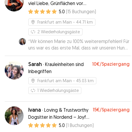
viel Liebe, Grünflächen vor
der Haustüre
5.0
(
15
Buchungen
)
Frankfurt am Main
- 44.71 km
2
Wiederholungsgäste
“
Wir können Marie zu 100% weiterempfehlen! Für
uns war es das erste Mal, dass wir unseren Hund
zur Betreuung bei einer Sitterin über Gudog
abgegeben haben. Da unser Hund kein leichter
Sarah
10€
/Spaziergang
·
Krauleinheiten sind
Kandidat ist, war es uns wichtig jemanden zu
Inbegriffen
finden, der wirklich Erfahrung mit Hunden hat, sie
lesen und entsprechend agieren kann. Hier hat
Frankfurt am Main
- 45.03 km
Marie uns immer ein sehr gutes Gefühl gegeben.
1
Wiederholungsgäste
Sie war kompetent und flexibel und hat sich mit
uns zu einem Kennenlernen getroffen. Das hat
uns sehr geholfen. Wir hätten uns niemand
Ivana
15€
/Spaziergang
·
Loving & Trustworthy
besseren für unseren Hund wünschen können.
”
Dogsitter in Nordend – Joyful
Moments and Quality Time
5.0
(
1
Buchungen
)