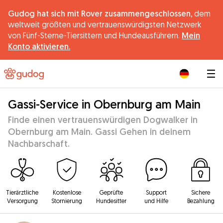
Gudog hat sich mit Rover zusammengeschlossen,
dem
weltweit größten und vertrauenswürdigsten Netzwerk
von Fünf-Sterne-Tiersittern und Hundeausführern.
Mein
Konto aktivieren.
|
Gassi-Service in Obernburg am Main
Finde einen vertrauenswürdigen Dogwalker in
Obernburg am Main. Gassi Gehen in deinem
Nachbarschaft.
Tierärztliche
Kostenlose
Geprüfte
Support
Sichere
Versorgung
Stornierung
Hundesitter
und Hilfe
Bezahlung