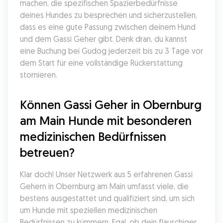
machen, die spezifischen Spazierbedürfnisse 
deines Hundes zu besprechen und sicherzustellen, 
dass es eine gute Passung zwischen deinem Hund 
und dem Gassi Geher gibt. Denk dran, du kannst 
eine Buchung bei Gudog jederzeit bis zu 3 Tage vor 
dem Start für eine vollständige Rückerstattung 
stornieren.
Können Gassi Geher in Obernburg 
am Main Hunde mit besonderen 
medizinischen Bedürfnissen 
betreuen?
Klar doch! Unser Netzwerk aus 5 erfahrenen Gassi 
Gehern in Obernburg am Main umfasst viele, die 
bestens ausgestattet und qualifiziert sind, um sich 
um Hunde mit speziellen medizinischen 
Bedürfnissen zu kümmern. Egal, ob dein flauschiger 