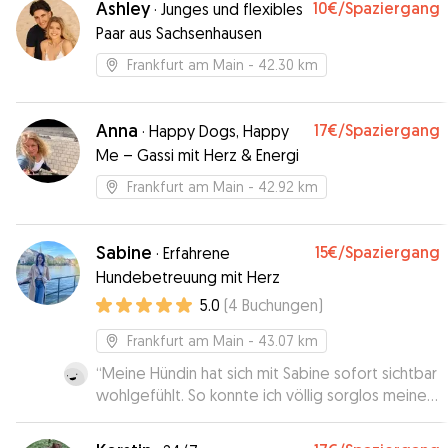
Ashley
10€
/Spaziergang
·
Junges und flexibles
Paar aus Sachsenhausen
Frankfurt am Main
- 42.30 km
Anna
17€
/Spaziergang
·
Happy Dogs, Happy
Me – Gassi mit Herz & Energi
Frankfurt am Main
- 42.92 km
Sabine
15€
/Spaziergang
·
Erfahrene
Hundebetreuung mit Herz
5.0
(
4
Buchungen
)
Frankfurt am Main
- 43.07 km
“
Meine Hündin hat sich mit Sabine sofort sichtbar
wohlgefühlt. So konnte ich völlig sorglos meiner
Studientagung in Frankfurt nachgehen. Die
Planung und die Übergaben für das Sitting waren