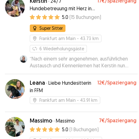
Kerstin
17€
/Spaziergang
·
24/7
unkompliziert und verlässlich. Man spürt auch
Hundebetreuung mit Herz in
sofort, die Zuneigung und das Gespür von
Frankfurt-Sachsenhausen
5.0
(
15
Buchungen
)
Sabine für Hunde. Meine absolut
uneingeschränkte Empfehlung!!
”
Super Sitter
Frankfurt am Main
- 43.73 km
6
Wiederholungsgäste
“
Nach einem sehr angenehmen, ausführlichen
Austausch und Kennenlernen hat Kerstin nun
unsere Chapa einen Nachmittag lang betreut. Es
hat alles gut geklappt, auch wenn unserer alten
Leana
12€
/Spaziergang
·
Liebe Hundesitterin
Hündin die neue Situation nicht einfach gefallen
in FFM
ist. Wir haben uns zu jeder Zeit gut behandelt
gefühlt und möchten auf jeden Fall auch eine
Frankfurt am Main
- 43.91 km
Übernachtung testen.
”
Massimo
7€
/Spaziergang
·
Massimo
5.0
(
1
Buchungen
)