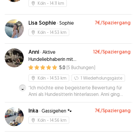
Köln
- 14.11 km
Lisa Sophie
7€
/Spaziergang
·
Sophie
Köln
- 14.53 km
Anni
12€
/Spaziergang
·
Aktive
Hundeliebhaberin mit
Erfahrung :)
5.0
(
5
Buchungen
)
Köln
- 14.53 km
1
Wiederholungsgäste
“
Ich möchte eine begeisterte Bewertung für
Anni als Hundesitterin hinterlassen. Anni ging
wunderbar auf die Bedürfnisse meiner Hündin
Nala ein und sorgte dafür, dass sie eine tolle Zeit
Inka
7€
/Spaziergang
·
Gassigehen 🐾
hatte. Von Anfang an fühlte ich mich bei ihr sehr
wohl und hatte das Vertrauen, meinen Hund in
Köln
- 14.56 km
guten Händen zu wissen. Nala wurde liebevoll