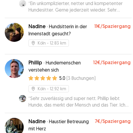
“
Ein unkomplizierter, netter und kompetenter
Hundesitter. Gerne jederzeit wieder. Sehr
empfehlenswert.
”
Nadine
11€
/Spaziergang
·
Hundsitterin in der
Innenstadt gesucht?
Köln
- 12.83 km
Phillip
12€
/Spaziergang
·
Hundemenschen
verstehen sich
5.0
(
3
Buchungen
)
Köln
- 12.92 km
“
Sehr zuverlässig und super nett. Phillip liebt
Hunde, das merkt der Mensch und das Tier. Ich
werde ihn sehr gerne wieder buchen.
”
Nadine
7€
/Spaziergang
·
Haustier Betreuung
mit Herz