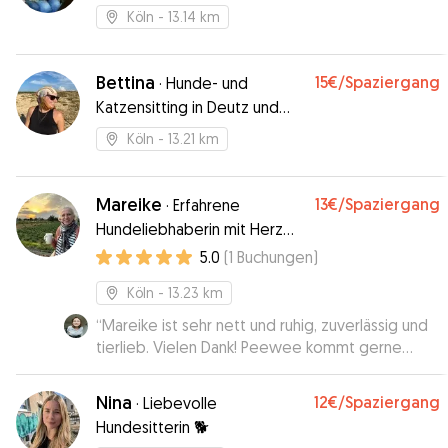
Köln
- 13.14 km
Bettina
15€
/Spaziergang
·
Hunde- und
Katzensitting in Deutz und
Umgebung
Köln
- 13.21 km
Mareike
13€
/Spaziergang
·
Erfahrene
Hundeliebhaberin mit Herz
und gesundem
5.0
(
1
Buchungen
)
Hundeverstand;)
Köln
- 13.23 km
“
Mareike ist sehr nett und ruhig, zuverlässig und
tierlieb. Vielen Dank! Peewee kommt gerne
wieder 🦊
”
Nina
12€
/Spaziergang
·
Liebevolle
Hundesitterin 🐕