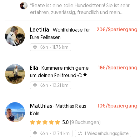
“
Beate ist eine tolle Hundesitterin! Sie ist sehr
erfahren, zuverlässig, freundlich und mein
Vierbeiner hatte eine tolle Zeit bei ihr!
”
Laetitia
20€
/Spaziergang
·
Wohlfühloase für
Eure Fellnasen
Köln
- 11.73 km
Ella
18€
/Spaziergang
·
Kümmere mich gerne
um deinen Fellfreund 🐶🌳
Köln
- 12.21 km
Matthias
10€
/Spaziergang
·
Matthias R aus
Köln
5.0
(
9
Buchungen
)
Köln
- 12.74 km
1
Wiederholungsgäste