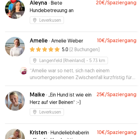
Aleyna
20€
/Spaziergang
·
Biete
Hundebetreuung an
Leverkusen
Amelie
10€
/Spaziergang
·
Amelie Weber
5.0
(
2
Buchungen
)
Langenfeld (Rheinland)
- 5.73 km
“
Amelie war so nett, sich nach einem
unvorhergesehenen Zwischenfall kurzfristig für
meine Hunde zur Verfügung zu stellen. Bei
meiner Rückkehr fand ich sie sehr komfortabel,
Maike
25€
/Spaziergang
·
„Ein Hund ist wie ein
ich bin sehr zufrieden mit der Erfahrung. Vielen
Herz auf vier Beinen“ :-)
Dank und bis zum nächsten Mal!
”
Leverkusen
Kristen
10€
/Spaziergang
·
Hundeliebhaberin