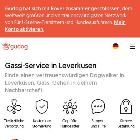
Gudog hat sich mit Rover zusammengeschlossen,
dem
weltweit größten und vertrauenswürdigsten Netzwerk
von Fünf-Sterne-Tiersittern und Hundeausführern.
Mein
Konto aktivieren.
|
Gassi-Service in Leverkusen
Finde einen vertrauenswürdigen Dogwalker in
Leverkusen. Gassi Gehen in deinem
Nachbarschaft.
Tierärztliche
Kostenlose
Geprüfte
Support
Sichere
Versorgung
Stornierung
Hundesitter
und Hilfe
Bezahlung