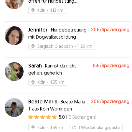
offen für Hundesitting,
Spaziergänge und
Köln
- 11.13 km
längerfristige Betreuung
Jennifer
20€
/Spaziergang
·
Hundebetreuung
mit Dogwalkausbildung
Bergisch Gladbach
- 11.26 km
Sarah
15€
/Spaziergang
·
Kannst du nicht
gehen, gehe ich
Köln
- 11.35 km
Beate Maria
20€
/Spaziergang
·
Beate Maria
T aus Köln Worringen
5.0
(
10
Buchungen
)
Köln
- 11.59 km
1
Wiederholungsgäste