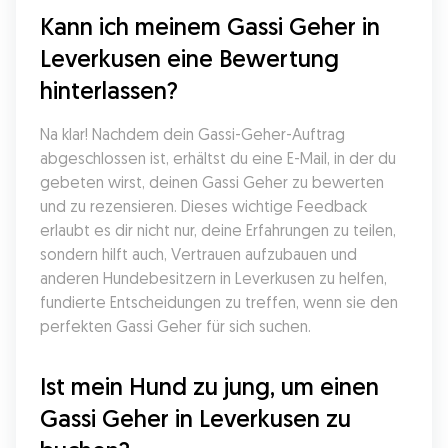
Kann ich meinem Gassi Geher in 
Leverkusen eine Bewertung 
hinterlassen?
Na klar! Nachdem dein Gassi-Geher-Auftrag 
abgeschlossen ist, erhältst du eine E-Mail, in der du 
gebeten wirst, deinen Gassi Geher zu bewerten 
und zu rezensieren. Dieses wichtige Feedback 
erlaubt es dir nicht nur, deine Erfahrungen zu teilen, 
sondern hilft auch, Vertrauen aufzubauen und 
anderen Hundebesitzern in Leverkusen zu helfen, 
fundierte Entscheidungen zu treffen, wenn sie den 
perfekten Gassi Geher für sich suchen.
Ist mein Hund zu jung, um einen 
Gassi Geher in Leverkusen zu 