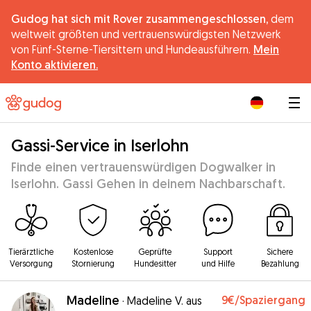
Gudog hat sich mit Rover zusammengeschlossen,
dem
weltweit größten und vertrauenswürdigsten Netzwerk
von Fünf-Sterne-Tiersittern und Hundeausführern.
Mein
Konto aktivieren.
|
Gassi-Service in Iserlohn
Finde einen vertrauenswürdigen Dogwalker in
Iserlohn. Gassi Gehen in deinem Nachbarschaft.
Tierärztliche
Kostenlose
Geprüfte
Support
Sichere
Versorgung
Stornierung
Hundesitter
und Hilfe
Bezahlung
Madeline
9€
/Spaziergang
·
Madeline V. aus