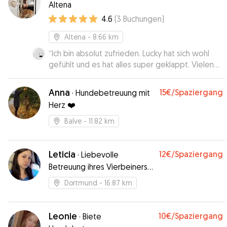
Altena
4.6
(
3
Buchungen
)
Altena
- 8.66 km
“
Ich bin absolut zufrieden. Lucky hat sich wohl
gefühlt und es hat alles super geklappt. Vielen
Dank. 😀
”
Anna
15€
/Spaziergang
·
Hundebetreuung mit
Herz ❤️
Balve
- 11.82 km
Leticia
12€
/Spaziergang
·
Liebevolle
Betreuung ihres Vierbeiners
🤍
Dortmund
- 16.87 km
Leonie
10€
/Spaziergang
·
Biete