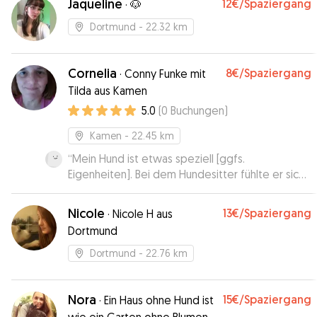
Jaqueline
12€
/Spaziergang
·
🐶
Dortmund
- 22.32 km
Cornelia
8€
/Spaziergang
·
Conny Funke mit
Tilda aus Kamen
5.0
(
0
Buchungen
)
Kamen
- 22.45 km
“
Mein Hund ist etwas speziell [ggfs.
Eigenheiten]. Bei dem Hundesitter fühlte er sich
aber gleich wohl. Mein Hund hat gelernt [was?]
und hatte anscheinend viel Spaß. Ich habe einen
Nicole
13€
/Spaziergang
·
Nicole H aus
rundum glücklichen Hund zurückbekommen.
”
Dortmund
Dortmund
- 22.76 km
Nora
15€
/Spaziergang
·
Ein Haus ohne Hund ist