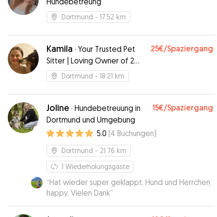
Hundebetreung
Dortmund
- 17.52 km
Kamila
25€
/Spaziergang
·
Your Trusted Pet
Sitter | Loving Owner of 2
Cats & 1 Dog
Dortmund
- 18.21 km
Joline
15€
/Spaziergang
·
Hundebetreuung in
Dortmund und Umgebung
5.0
(
4
Buchungen
)
Dortmund
- 21.76 km
1
Wiederholungsgäste
“
Hat wieder super geklappt. Hund und Herrchen
happy. Vielen Dank
”