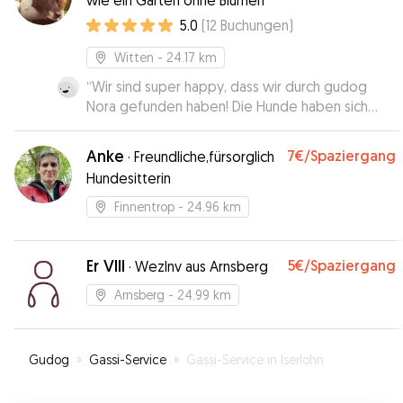
wie ein Garten ohne Blumen
5.0
(
12
Buchungen
)
Witten
- 24.17 km
“
Wir sind super happy, dass wir durch gudog
Nora gefunden haben! Die Hunde haben sich
direkt gefreut und sich vertraut verhalten. Wir
haben immer wieder Rückmeldung und süße
Anke
7€
/Spaziergang
·
Freundliche,fürsorglich
Fotos erhalten und haben uns während unserer
Hundesitterin
Reise keine Sekunde Sorgen machen müssen.
Ihre entspannte und sichere Art färbt auf die
Finnentrop
- 24.96 km
Hunde und auf die Besitzer ab :) vielen Dank und
bis zum nächsten Mal!
”
Er VIII
5€
/Spaziergang
·
Wezlnv aus Arnsberg
Arnsberg
- 24.99 km
Gudog
»
Gassi-Service
»
Gassi-Service in Iserlohn