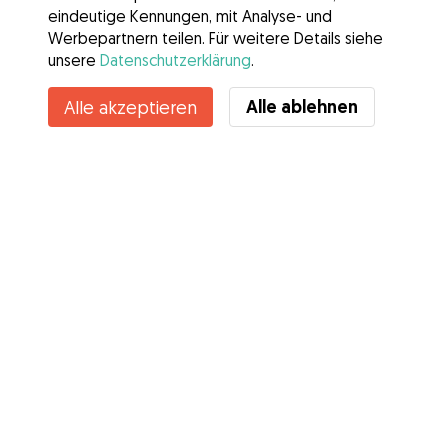
eindeutige Kennungen, mit Analyse- und
Werbepartnern teilen. Für weitere Details siehe
unsere
Datenschutzerklärung
.
Alle ablehnen
Alle akzeptieren
Services
Wie es geht
Über Gudog
Bewertungen
Tierärztliche Abdeckung
Tipps für Hundehalter
Tipps für Hundesitter