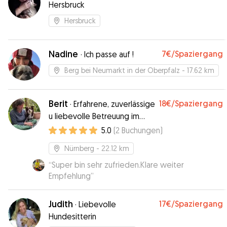
Hersbruck
Hersbruck
Nadine
7€
/Spaziergang
·
Ich passe auf !
Berg bei Neumarkt in der Oberpfalz
- 17.62 km
Berit
18€
/Spaziergang
·
Erfahrene, zuverlässige
u liebevolle Betreuung im
Osten Nürnbergs
5.0
(
2
Buchungen
)
Nürnberg
- 22.12 km
“
Super bin sehr zufrieden.Klare weiter
Empfehlung
”
Judith
17€
/Spaziergang
·
Liebevolle
Hundesitterin