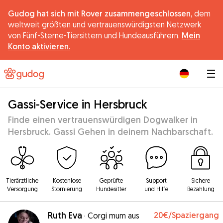
Gudog hat sich mit Rover zusammengeschlossen,
dem
weltweit größten und vertrauenswürdigsten Netzwerk
von Fünf-Sterne-Tiersittern und Hundeausführern.
Mein
Konto aktivieren.
|
Gassi-Service in Hersbruck
Finde einen vertrauenswürdigen Dogwalker in
Hersbruck. Gassi Gehen in deinem Nachbarschaft.
Tierärztliche
Kostenlose
Geprüfte
Support
Sichere
Versorgung
Stornierung
Hundesitter
und Hilfe
Bezahlung
Ruth Eva
20€
/Spaziergang
·
Corgi mum aus