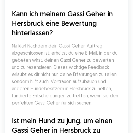
Kann ich meinem Gassi Geher in 
Hersbruck eine Bewertung 
hinterlassen?
Na klar! Nachdem dein Gassi-Geher-Auftrag 
abgeschlossen ist, erhältst du eine E-Mail, in der du 
gebeten wirst, deinen Gassi Geher zu bewerten 
und zu rezensieren. Dieses wichtige Feedback 
erlaubt es dir nicht nur, deine Erfahrungen zu teilen, 
sondern hilft auch, Vertrauen aufzubauen und 
anderen Hundebesitzern in Hersbruck zu helfen, 
fundierte Entscheidungen zu treffen, wenn sie den 
perfekten Gassi Geher für sich suchen.
Ist mein Hund zu jung, um einen 
Gassi Geher in Hersbruck zu 