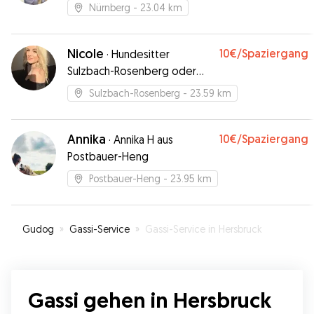
Nürnberg
- 23.04 km
Nicole
10€
/Spaziergang
·
Hundesitter
Sulzbach-Rosenberg oder
Nähe
Sulzbach-Rosenberg
- 23.59 km
Annika
10€
/Spaziergang
·
Annika H aus
Postbauer-Heng
Postbauer-Heng
- 23.95 km
Gudog
»
Gassi-Service
»
Gassi-Service in Hersbruck
Gassi gehen in Hersbruck