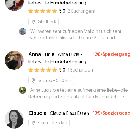
liebevolle Hundebetreuung
5.0
(
2
Buchungen
)
Gladbeck
“
Wir waren sehr zufrieden.Mailo hat sich sehr
wohl gefühlt.Janina schickte mir Bilder und
Informationen wie es ihm ging.Immer wieder
gerne bei ihr.
”
Anna Lucia
12€
/Spaziergang
·
Anna Lucia -
liebevolle Hundebetreuung
5.0
(
1
Buchungen
)
Bottrop
- 5.60 km
“
Anna Lucia bietet eine aufmerksame liebevolle
Betreuung und als Highlight für das Hundeherz ist
ein Garten vorhanden.
”
Claudia
10€
/Spaziergang
·
Claudia E aus Essen
Essen
- 11.85 km