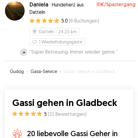
Kleinen ging es bei ihr sehr gut. So kann ich bei
Daniela
10€
/Spaziergang
·
Hundeherz aus
Bedarf meine Fellnase ohne Sorgen bei
Datteln
Magdalena abgeben. Vielen Dank.
”
5.0
(
6
Buchungen
)
Datteln
- 24.23 km
1
Wiederholungsgäste
“
Super Betreuung. Immer wieder gerne.
”
Gudog
»
Gassi-Service
»
Gassi-Service in Gladbeck
Gassi gehen in Gladbeck
5
(
22
Bewertungen
)
20 liebevolle Gassi Geher in