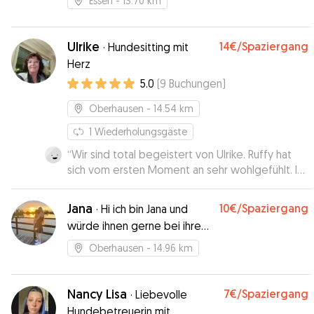
Essen
- 13.70 km
Ulrike
14€
/Spaziergang
·
Hundesitting mit
Herz
5.0
(
9
Buchungen
)
Oberhausen
- 14.54 km
1
Wiederholungsgäste
“
Wir sind total begeistert von Ulrike. Ruffy hat
sich vom ersten Moment an sehr wohlgefühlt. Ich
musste mir im Urlaub keine Gedanken machen.
”
Jana
10€
/Spaziergang
·
Hi ich bin Jana und
würde ihnen gerne bei ihren
Lieblingen helfen
Oberhausen
- 14.96 km
Nancy Lisa
7€
/Spaziergang
·
Liebevolle
Hundebetreuerin mit