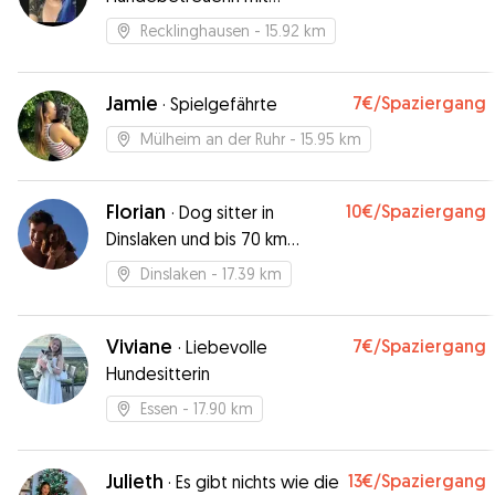
Erfahrung
Recklinghausen
- 15.92 km
Jamie
7€
/Spaziergang
·
Spielgefährte
Mülheim an der Ruhr
- 15.95 km
Florian
10€
/Spaziergang
·
Dog sitter in
Dinslaken und bis 70 km
entfern
Dinslaken
- 17.39 km
Viviane
7€
/Spaziergang
·
Liebevolle
Hundesitterin
Essen
- 17.90 km
Julieth
13€
/Spaziergang
·
Es gibt nichts wie die