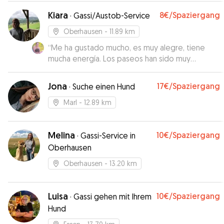
Kiara
8€
/Spaziergang
·
Gassi/Austob-Service
Oberhausen
- 11.89 km
“
Me ha gustado mucho, es muy alegre, tiene
mucha energía. Los paseos han sido muy
divertidos y en casa era tranquilo.
”
Jona
17€
/Spaziergang
·
Suche einen Hund
Marl
- 12.89 km
Melina
10€
/Spaziergang
·
Gassi-Service in
Oberhausen
Oberhausen
- 13.20 km
Luisa
10€
/Spaziergang
·
Gassi gehen mit Ihrem
Hund