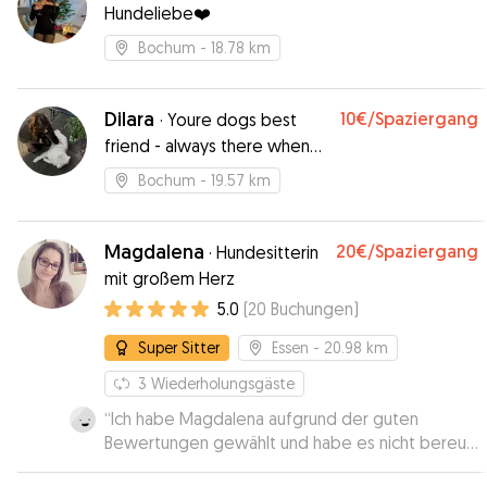
Hundeliebe❤️
Bochum
- 18.78 km
Dilara
10€
/Spaziergang
·
Youre dogs best
friend - always there when
you can’t
Bochum
- 19.57 km
Magdalena
20€
/Spaziergang
·
Hundesitterin
mit großem Herz
5.0
(
20
Buchungen
)
Super Sitter
Essen
- 20.98 km
3
Wiederholungsgäste
“
Ich habe Magdalena aufgrund der guten
Bewertungen gewählt und habe es nicht bereut.
Es war eine "Kennenlern- Übernachtung. Meiner