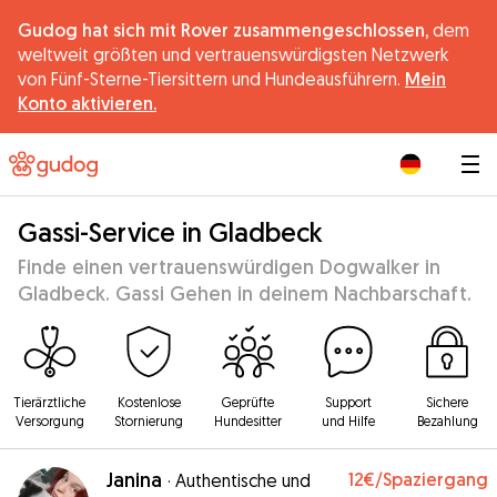
Gudog hat sich mit Rover zusammengeschlossen,
dem
weltweit größten und vertrauenswürdigsten Netzwerk
von Fünf-Sterne-Tiersittern und Hundeausführern.
Mein
Konto aktivieren.
|
Gassi-Service in Gladbeck
Finde einen vertrauenswürdigen Dogwalker in
Gladbeck. Gassi Gehen in deinem Nachbarschaft.
Tierärztliche
Kostenlose
Geprüfte
Support
Sichere
Versorgung
Stornierung
Hundesitter
und Hilfe
Bezahlung
Janina
12€
/Spaziergang
·
Authentische und