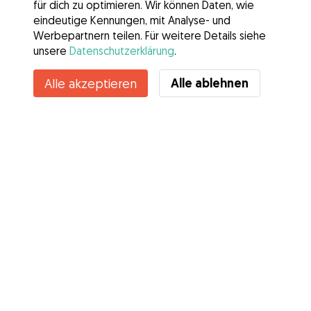
für dich zu optimieren. Wir können Daten, wie
eindeutige Kennungen, mit Analyse- und
Werbepartnern teilen. Für weitere Details siehe
unsere
Datenschutzerklärung
.
Alle ablehnen
Alle akzeptieren
Services
Wie es geht
Über Gudog
Bewertungen
Tierärztliche Abdeckung
Tipps für Hundehalter