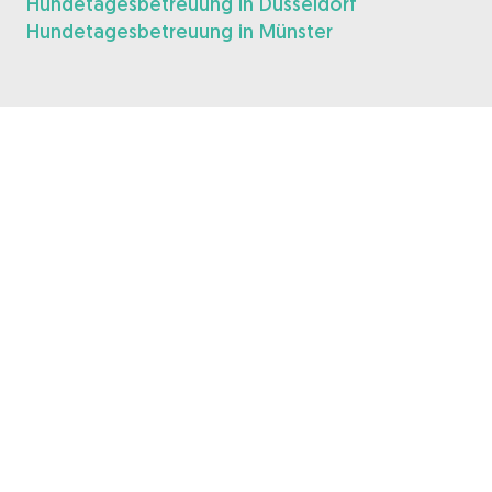
Hundetagesbetreuung in Düsseldorf
Hundetagesbetreuung in Münster