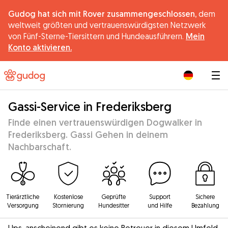
Gudog hat sich mit Rover zusammengeschlossen,
dem
weltweit größten und vertrauenswürdigsten Netzwerk
von Fünf-Sterne-Tiersittern und Hundeausführern.
Mein
Konto aktivieren.
|
Gassi-Service in Frederiksberg
Finde einen vertrauenswürdigen Dogwalker in
Frederiksberg. Gassi Gehen in deinem
Nachbarschaft.
Tierärztliche
Kostenlose
Geprüfte
Support
Sichere
Versorgung
Stornierung
Hundesitter
und Hilfe
Bezahlung