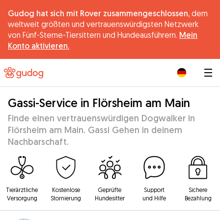
Gudog hat sich mit Rover zusammengeschlossen,
dem
weltweit größten und vertrauenswürdigsten Netzwerk
von Fünf-Sterne-Tiersittern und Hundeausführern.
Mein
Konto aktivieren.
|
Gassi-Service in Flörsheim am Main
Finde einen vertrauenswürdigen Dogwalker in
Flörsheim am Main. Gassi Gehen in deinem
Nachbarschaft.
Tierärztliche
Kostenlose
Geprüfte
Support
Sichere
Versorgung
Stornierung
Hundesitter
und Hilfe
Bezahlung