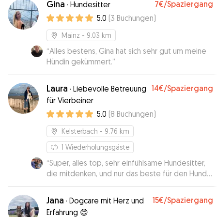
Gina
7€
/Spaziergang
·
Hundesitter
5.0
(
3
Buchungen
)
Mainz
- 9.03 km
“
Alles bestens, Gina hat sich sehr gut um meine
Hündin gekümmert.
”
Laura
14€
/Spaziergang
·
Liebevolle Betreuung
für Vierbeiner
5.0
(
8
Buchungen
)
Kelsterbach
- 9.76 km
1
Wiederholungsgäste
“
Super, alles top, sehr einfühlsame Hundesitter,
die mitdenken, und nur das beste für den Hund
wollen. Absolut zu empfehlen!
”
Jana
15€
/Spaziergang
·
Dogcare mit Herz und
Erfahrung 😊