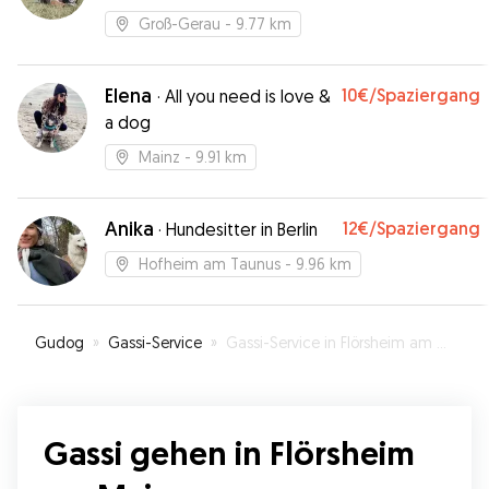
Groß-Gerau
- 9.77 km
Elena
10€
/Spaziergang
·
All you need is love &
a dog
Mainz
- 9.91 km
Anika
12€
/Spaziergang
·
Hundesitter in Berlin
Hofheim am Taunus
- 9.96 km
Gudog
»
Gassi-Service
»
Gassi-Service in Flörsheim am Main
Gassi gehen in Flörsheim