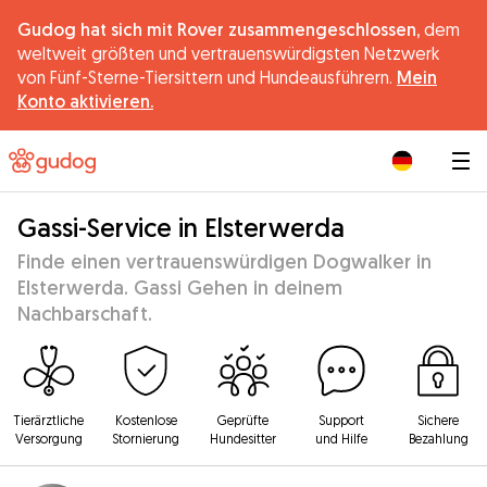
Gudog hat sich mit Rover zusammengeschlossen,
dem
weltweit größten und vertrauenswürdigsten Netzwerk
von Fünf-Sterne-Tiersittern und Hundeausführern.
Mein
Konto aktivieren.
|
Gassi-Service in Elsterwerda
Finde einen vertrauenswürdigen Dogwalker in
Elsterwerda. Gassi Gehen in deinem
Nachbarschaft.
Tierärztliche
Kostenlose
Geprüfte
Support
Sichere
Versorgung
Stornierung
Hundesitter
und Hilfe
Bezahlung