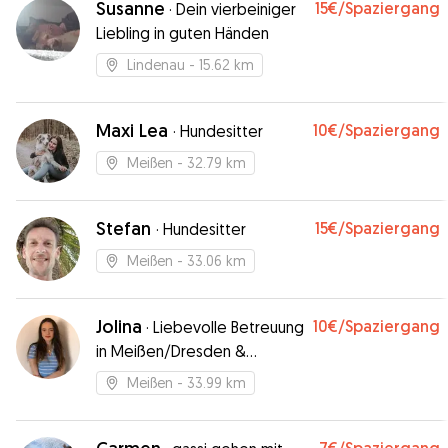
Susanne
15€
/Spaziergang
·
Dein vierbeiniger
Liebling in guten Händen
Lindenau
- 15.62 km
Maxi Lea
10€
/Spaziergang
·
Hundesitter
Meißen
- 32.79 km
Stefan
15€
/Spaziergang
·
Hundesitter
Meißen
- 33.06 km
Jolina
10€
/Spaziergang
·
Liebevolle Betreuung
in Meißen/Dresden &
Umgebung
Meißen
- 33.99 km