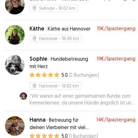
Sehnde
- 18.02 km
Käthe
15€
/Spaziergang
·
Käthe aus Hannover
Hannover
- 18.48 km
Sophie
19€
/Spaziergang
·
Hundebetreuung
mit Herz
5.0
(
2
Buchungen
)
Hannover
- 18.82 km
“
Wir waren auf einer gemeinsamen Runde zum
Kennenlernen, da unsere Hündin ängstlich ist und
bei Fremden länger braucht um warm zu
werden. Sophie war sehr geduldig und
Hanna
14€
/Spaziergang
·
Betreuung für
verständnisvoll mit ihr, wir werden auf jeden Fall
deinen Vierbeiner mit viel
weiter mit ihr zusammenarbeiten :)
”
Herz
5.0
(
1
Buchungen
)