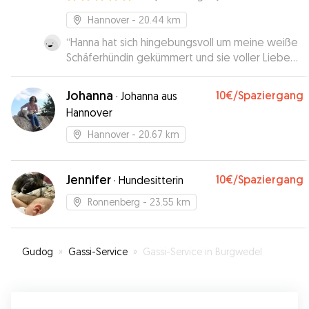
Hannover
- 20.44 km
“
Hanna hat sich hingebungsvoll um meine weiße
Schäferhündin gekümmert und sie voller Liebe
umsorgt. Ich wusste zu jedem Zeitpunkt, dass es
beiden gut geht, und Hannas eigene Haustiere
Johanna
10€
/Spaziergang
·
Johanna aus
(zwei sehr süße Katzen) waren aufgrund der
Hannover
Vorerfahrung meiner Hündin und ihrem sensiblen
Wesen auch kein Thema. Ich werde Hanna meine
Hannover
- 20.67 km
Hündin jederzeit wieder anvertrauen und bin
froh, so eine liebevolle und zuverlässige
Betreuung gefunden zu haben.
Jennifer
”
10€
/Spaziergang
·
Hundesitterin
Ronnenberg
- 23.55 km
Gudog
»
Gassi-Service
»
Gassi-Service in Burgwedel