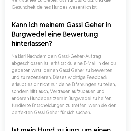
Vertrautheit zu bieten, das für das Glück und die 
Gesundheit deines Hundes wesentlich ist.
Kann ich meinem Gassi Geher in 
Burgwedel eine Bewertung 
hinterlassen?
Na klar! Nachdem dein Gassi-Geher-Auftrag 
abgeschlossen ist, erhältst du eine E-Mail, in der du 
gebeten wirst, deinen Gassi Geher zu bewerten 
und zu rezensieren. Dieses wichtige Feedback 
erlaubt es dir nicht nur, deine Erfahrungen zu teilen, 
sondern hilft auch, Vertrauen aufzubauen und 
anderen Hundebesitzern in Burgwedel zu helfen, 
fundierte Entscheidungen zu treffen, wenn sie den 
perfekten Gassi Geher für sich suchen.
Ist mein Hund zu jung, um einen 