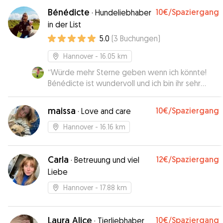
Bénédicte
10€
/Spaziergang
·
Hundeliebhaber
in der List
5.0
(
3
Buchungen
)
Hannover
- 16.05 km
“
Würde mehr Sterne geben wenn ich könnte!
Bénédicte ist wundervoll und ich bin ihr sehr
dankbar für ihre wundervolle Hilfe! Sie hat mir
immer Updates gegeben und ist sehr liebevoll
maissa
10€
/Spaziergang
·
Love and care
mit meiner Hündin umgegangen. Es hat alles
super geklappt und ich wusste die ganze Zeit,
Hannover
- 16.16 km
dass mein Hund zu 100% sicher bei ihr ist. Danke
für alles!
”
Carla
12€
/Spaziergang
·
Betreuung und viel
Liebe
Hannover
- 17.88 km
Laura Alice
10€
/Spaziergang
·
Tierliebhaber