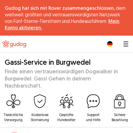
Gudog hat sich mit Rover zusammengeschlossen,
dem
weltweit größten und vertrauenswürdigsten Netzwerk
von Fünf-Sterne-Tiersittern und Hundeausführern.
Mein
Konto aktivieren.
|
Gassi-Service in Burgwedel
Finde einen vertrauenswürdigen Dogwalker in
Burgwedel. Gassi Gehen in deinem
Nachbarschaft.
Tierärztliche
Kostenlose
Geprüfte
Support
Sichere
Versorgung
Stornierung
Hundesitter
und Hilfe
Bezahlung