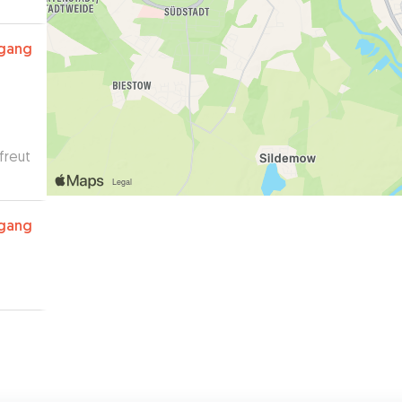
rgang
freut
rgang