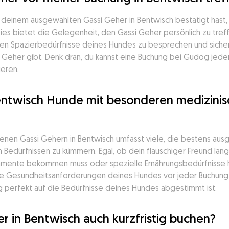
t deinem ausgewählten Gassi Geher in Bentwisch bestätigt hast,
ies bietet die Gelegenheit, den Gassi Geher persönlich zu tref
en Spazierbedürfnisse deines Hundes zu besprechen und sicherz
her gibt. Denk dran, du kannst eine Buchung bei Gudog jederze
ieren.
entwisch Hunde mit besonderen medizinisc
enen Gassi Gehern in Bentwisch umfasst viele, die bestens ausgest
n Bedürfnissen zu kümmern. Egal, ob dein flauschiger Freund l
mente bekommen muss oder spezielle Ernährungsbedürfnisse hat,
die Gesundheitsanforderungen deines Hundes vor jeder Buchung d
ng perfekt auf die Bedürfnisse deines Hundes abgestimmt ist.
r in Bentwisch auch kurzfristig buchen?