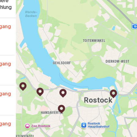
here
hlung
rgang
rgang
rgang
rgang