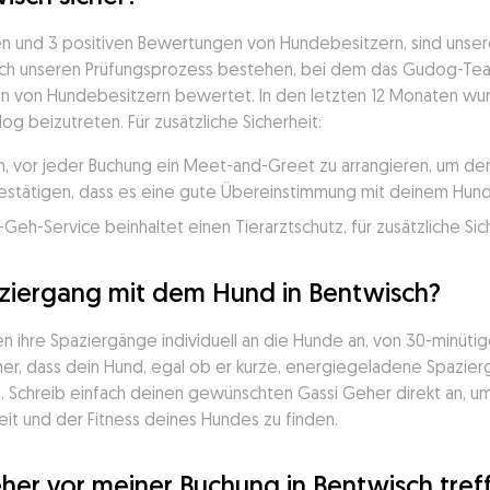
den und 3 positiven Bewertungen von Hundebesitzern, sind unser
h unseren Prüfungsprozess bestehen, bei dem das Gudog-Team i
en von Hundebesitzern bewertet. In den letzten 12 Monaten wur
g beizutreten. Für zusätzliche Sicherheit:
, vor jeder Buchung ein Meet-and-Greet zu arrangieren, um den 
stätigen, dass es eine gute Übereinstimmung mit deinem Hund
h-Service beinhaltet einen Tierarztschutz, für zusätzliche Sich
aziergang mit dem Hund in Bentwisch?
ihre Spaziergänge individuell an die Hunde an, von 30-minütige
 sicher, dass dein Hund, egal ob er kurze, energiegeladene Spaz
t. Schreib einfach deinen gewünschten Gassi Geher direkt an, u
it und der Fitness deines Hundes zu finden.
her vor meiner Buchung in Bentwisch tref