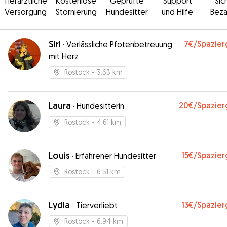
Tierärztliche
Kostenlose
Geprüfte
Support
Sic
Versorgung
Stornierung
Hundesitter
und Hilfe
Beza
Siri
7€
/Spazie
·
Verlässliche Pfotenbetreuung
mit Herz
Rostock
- 3.63 km
Laura
20€
/Spazie
·
Hundesitterin
Rostock
- 4.61 km
Louis
15€
/Spazie
·
Erfahrener Hundesitter
Rostock
- 6.51 km
Lydia
13€
/Spazie
·
Tierverliebt
Rostock
- 6.94 km