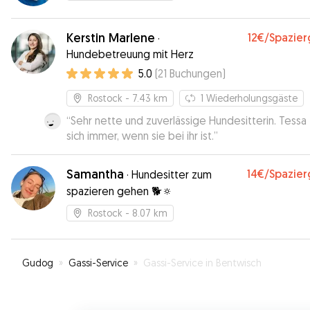
Kerstin Marlene
12€
/Spazie
·
Hundebetreuung mit Herz
5.0
(
21
Buchungen
)
Rostock
- 7.43 km
1
Wiederholungsgäste
“
Sehr nette und zuverlässige Hundesitterin. Tessa 
sich immer, wenn sie bei ihr ist.
”
Samantha
14€
/Spazie
·
Hundesitter zum
spazieren gehen 🐕🔅
Rostock
- 8.07 km
Gudog
»
Gassi-Service
»
Gassi-Service in Bentwisch