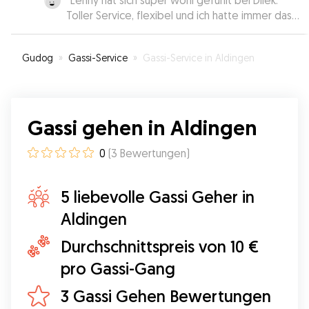
“
Lenny hat sich super wohl gefühlt bei Dilek.
Toller Service, flexibel und ich hatte immer das
Gefühl, dass Lenny in guten Händen ist. Wir
werden Dilek auf jeden Fall wieder buchen.
”
Gudog
»
Gassi-Service
»
Gassi-Service in Aldingen
Gassi gehen in Aldingen
0
(
3
Bewertungen
)
5 liebevolle Gassi Geher in
Aldingen
Durchschnittspreis von 10 €
pro Gassi-Gang
3 Gassi Gehen Bewertungen