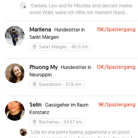
“
Daniela, Leo und ihr Mischka sind derzeit meine
erste Wahl, wenn ich Hilfe mit meinem Hund
benötige. Super freundlich, offen,
verantwortungsbewusst und flexible Leute mit
Marilena
15€
/Spaziergang
·
Hundesitter in
vielen Auslaufmöglichkeiten.
”
Sankt Märgen
Sankt Märgen
- 46.13 km
Phuong My
12€
/Spaziergang
·
Hundesitter in
Neuruppin
Baiersbronn
- 51.16 km
Selin
9€
/Spaziergang
·
Gassigeher im Raum
Konstanz
Reichenau
- 54.87 km
“
Lola es una perra buena, juguetona y un poco