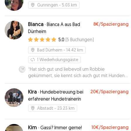
Gunningen
- 5.03 km
Bianca
8€
/Spaziergang
·
Bianca A aus Bad
Dürrheim
5.0
(
5
Buchungen
)
Bad Dürrheim
- 14.42 km
1
Wiederholungsgäste
“
Hat sich gut und liebevoll um Robbie
gekümmert, sie kennt sich auch gut mit Hunden
aus, das merkt man.
”
Kira
20€
/Spaziergang
·
Hundebetreuung bei
erfahrener Hundetrainerin
Albstadt
- 23.23 km
Kim
10€
/Spaziergang
·
Gassi? Immer gerne!