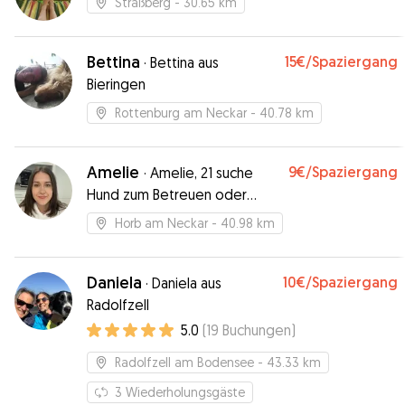
Straßberg
- 30.65 km
Bettina
15€
/Spaziergang
·
Bettina aus
Bieringen
Rottenburg am Neckar
- 40.78 km
Amelie
9€
/Spaziergang
·
Amelie, 21 suche
Hund zum Betreuen oder
Gassi gehen:)
Horb am Neckar
- 40.98 km
Daniela
10€
/Spaziergang
·
Daniela aus
Radolfzell
5.0
(
19
Buchungen
)
Radolfzell am Bodensee
- 43.33 km
3
Wiederholungsgäste