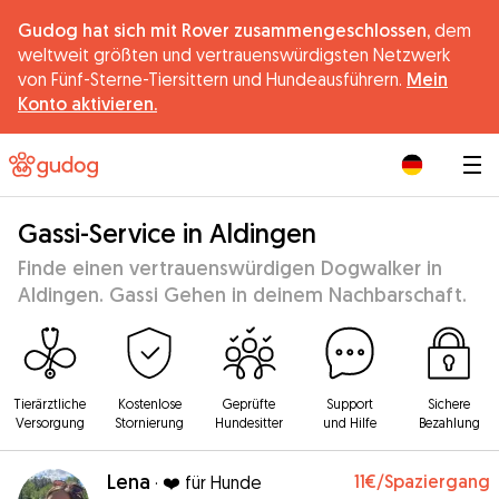
Gudog hat sich mit Rover zusammengeschlossen,
dem
weltweit größten und vertrauenswürdigsten Netzwerk
von Fünf-Sterne-Tiersittern und Hundeausführern.
Mein
Konto aktivieren.
|
Gassi-Service in Aldingen
Finde einen vertrauenswürdigen Dogwalker in
Aldingen. Gassi Gehen in deinem Nachbarschaft.
Tierärztliche
Kostenlose
Geprüfte
Support
Sichere
Versorgung
Stornierung
Hundesitter
und Hilfe
Bezahlung
Lena
11€
/Spaziergang
·
❤️ für Hunde