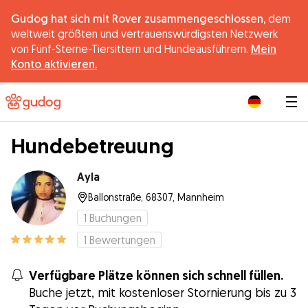
Gudog hat sich mit Rover zusammengeschlossen,
dem
weltweit größten und vertrauenswürdigsten Netzwerk
von Fünf-Sterne-Tiersittern und Hundeausführern.
Mein
Konto aktivieren.
|
Hundebetreuung
Ayla
Ballonstraße, 68307, Mannheim
1
Buchungen
1
Bewertungen
Verfügbare Plätze können sich schnell füllen.
Buche jetzt, mit kostenloser Stornierung bis zu 3