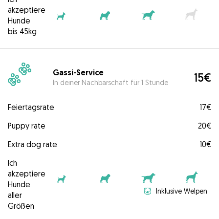
akzeptiere
Hunde
bis 45kg
Gassi-Service
15€
In deiner Nachbarschaft für 1 Stunde
Feiertagsrate
17€
Puppy rate
20€
Extra dog rate
10€
Ich
akzeptiere
Hunde
Inklusive Welpen
aller
Größen