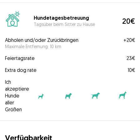
Hundetagesbetreuung
20€
Tagsüber beim Sitter zu Hause
Abholen und/oder Zurückbringen
+
20€
Maximale Entfernung: 10 km
Feiertagsrate
23€
Extra dog rate
10€
Ich
akzeptiere
Hunde
aller
Größen
Verfügbarkeit