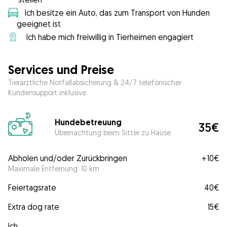
Ich besitze ein Auto, das zum Transport von Hunden
geeignet ist
Ich habe mich freiwillig in Tierheimen engagiert
Services und Preise
Tierärztliche Notfallabsicherung & 24/7 telefonischer
Kundensupport inklusive
Hundebetreuung
35€
Übernachtung beim Sitter zu Hause
Abholen und/oder Zurückbringen
+
10€
Maximale Entfernung: 10 km
Feiertagsrate
40€
Extra dog rate
15€
Ich