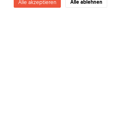
Alle ablehnen
Alle akzeptieren
Kennst du die Vorteile von Gudog? Mehr sehen
Services
Wie es geht
Über Gudog
Bewertungen
Tierärztliche Abdeckung
Tipps für Hundehalter
Tipps für Hundesitter
Hundesitter werden
Blog