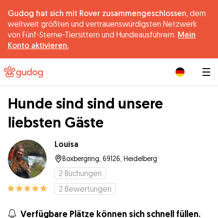
Gudog hat sich mit Rover zusammengeschlossen,
dem
weltweit größten und vertrauenswürdigsten Netzwerk
von Fünf-Sterne-Tiersittern und Hundeausführern.
Mein
Konto aktivieren.
|
Hunde sind sind unsere
liebsten Gäste
Louisa
Boxbergring, 69126, Heidelberg
2
Buchungen
2
Bewertungen
Verfügbare Plätze können sich schnell füllen.