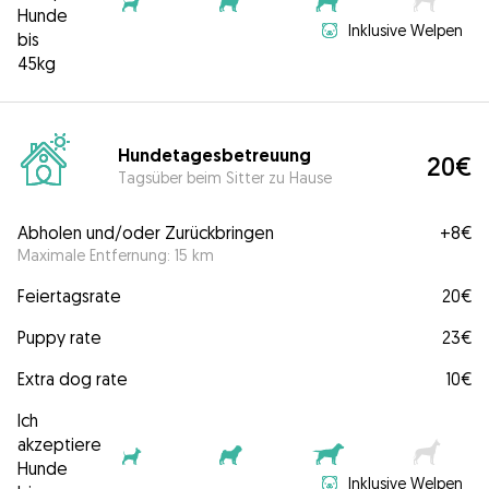
Hunde
Inklusive Welpen
bis
45kg
Hundetagesbetreuung
20€
Tagsüber beim Sitter zu Hause
Abholen und/oder Zurückbringen
+
8€
Maximale Entfernung: 15 km
Feiertagsrate
20€
Puppy rate
23€
Extra dog rate
10€
Ich
akzeptiere
Hunde
Inklusive Welpen