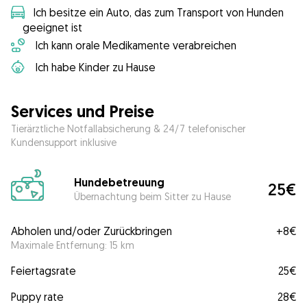
Ich besitze ein Auto, das zum Transport von Hunden
geeignet ist
Ich kann orale Medikamente verabreichen
Ich habe Kinder zu Hause
Services und Preise
Tierärztliche Notfallabsicherung & 24/7 telefonischer
Kundensupport inklusive
Hundebetreuung
25€
Übernachtung beim Sitter zu Hause
Abholen und/oder Zurückbringen
+
8€
Maximale Entfernung: 15 km
Feiertagsrate
25€
Puppy rate
28€