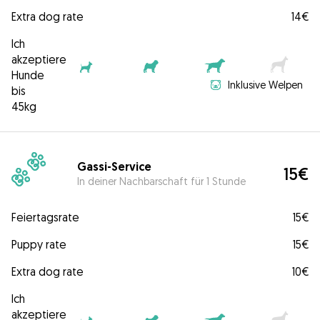
Extra dog rate
14€
Ich
akzeptiere
Hunde
Inklusive Welpen
bis
45kg
Gassi-Service
15€
In deiner Nachbarschaft für 1 Stunde
Feiertagsrate
15€
Puppy rate
15€
Extra dog rate
10€
Ich
akzeptiere