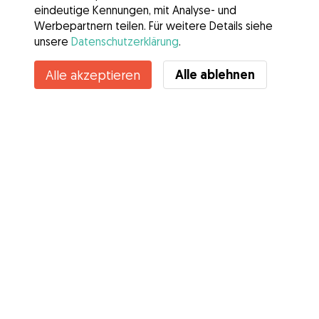
eindeutige Kennungen, mit Analyse- und
Werbepartnern teilen. Für weitere Details siehe
unsere
Datenschutzerklärung
.
Kontakt
Alle ablehnen
Alle akzeptieren
Kennst du die Vorteile von Gudog? Mehr sehen
Services
Wie es geht
Über Gudog
Bewertungen
Tierärztliche Abdeckung
Tipps für Hundehalter
Tipps für Hundesitter