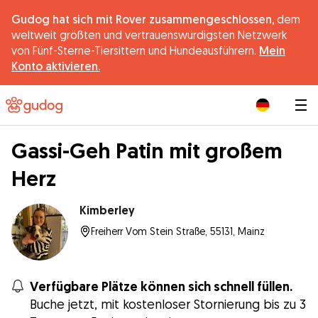
Gudog hat sich mit Rover zusammengeschlossen,
dem
weltweit größten und vertrauenswürdigsten Netzwerk
von Fünf-Sterne-Tiersittern und Hundeausführern.
Mein
Konto aktivieren.
|
Gassi-Geh Patin mit großem
Herz
Kimberley
Freiherr Vom Stein Straße, 55131, Mainz
Verfügbare Plätze können sich schnell füllen.
Buche jetzt, mit kostenloser Stornierung bis zu 3