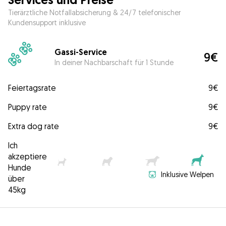
Tierärztliche Notfallabsicherung & 24/7 telefonischer
Kundensupport inklusive
Gassi-Service
9€
In deiner Nachbarschaft für 1 Stunde
Feiertagsrate
9€
Puppy rate
9€
Extra dog rate
9€
Ich
akzeptiere
Hunde
Inklusive Welpen
über
45kg