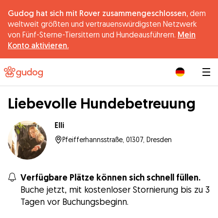
Gudog hat sich mit Rover zusammengeschlossen,
dem
weltweit größten und vertrauenswürdigsten Netzwerk
von Fünf-Sterne-Tiersittern und Hundeausführern.
Mein
Konto aktivieren.
|
Liebevolle Hundebetreuung
Elli
Pfeifferhannsstraße, 01307, Dresden
Verfügbare Plätze können sich schnell füllen.
Buche jetzt, mit kostenloser Stornierung bis zu 3
Tagen vor Buchungsbeginn.