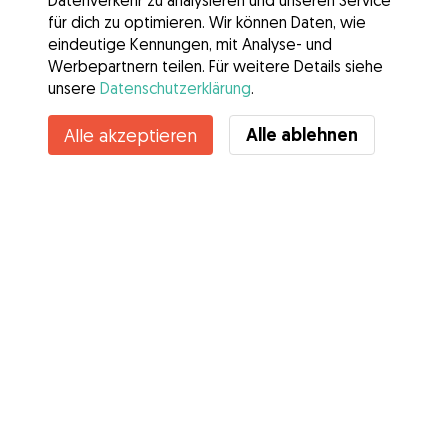
Datenverkehr zu analysieren und unseren Service
für dich zu optimieren. Wir können Daten, wie
eindeutige Kennungen, mit Analyse- und
Werbepartnern teilen. Für weitere Details siehe
unsere
Datenschutzerklärung
.
Kontakt
Alle ablehnen
Alle akzeptieren
Kennst du die Vorteile von Gudog? Mehr sehen
Services
Wie es geht
Über Gudog
Bewertungen
Tierärztliche Abdeckung
Tipps für Hundehalter