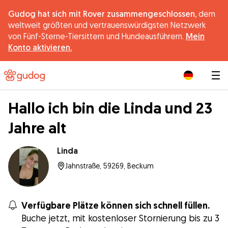
Gudog hat sich mit Rover zusammengeschlossen,
dem
weltweit größten und vertrauenswürdigsten Netzwerk
von Fünf-Sterne-Tiersittern und Hundeausführern.
Mein
Konto aktivieren.
|
Hallo ich bin die Linda und 23
Jahre alt
Linda
Jahnstraße, 59269, Beckum
Verfügbare Plätze können sich schnell füllen.
Buche jetzt, mit kostenloser Stornierung bis zu 3