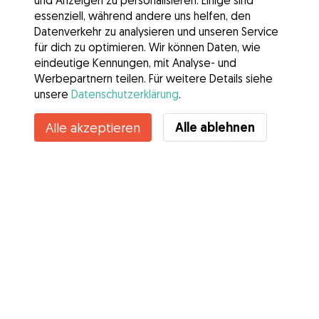
und Anzeigen zu personalisieren. Einige sind
essenziell, während andere uns helfen, den
Datenverkehr zu analysieren und unseren Service
für dich zu optimieren. Wir können Daten, wie
eindeutige Kennungen, mit Analyse- und
Werbepartnern teilen. Für weitere Details siehe
unsere
Datenschutzerklärung
.
Kontakt
Alle ablehnen
Alle akzeptieren
Kennst du die Vorteile von Gudog? Mehr sehen
Services
Wie es geht
Über Gudog
Bewertungen
Tierärztliche Abdeckung