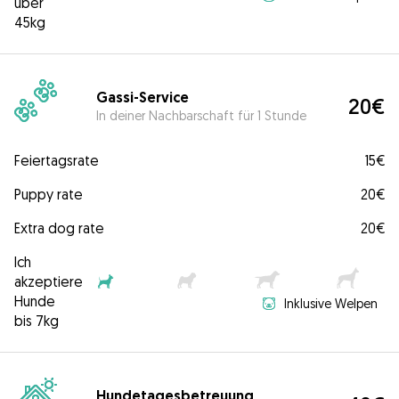
über
45kg
Gassi-Service
20€
In deiner Nachbarschaft für 1 Stunde
Feiertagsrate
15€
Puppy rate
20€
Extra dog rate
20€
Ich
akzeptiere
Hunde
Inklusive Welpen
bis 7kg
Hundetagesbetreuung