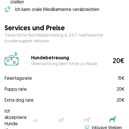
stellen
Ich kann orale Medikamente verabreichen
Services und Preise
Tierärztliche Notfallabsicherung & 24/7 telefonischer
Kundensupport inklusive
Hundebetreuung
20€
Übernachtung beim Sitter zu Hause
Feiertagsrate
15€
Puppy rate
20€
Extra dog rate
20€
Ich
akzeptiere
Hunde
Inklusive Welpen