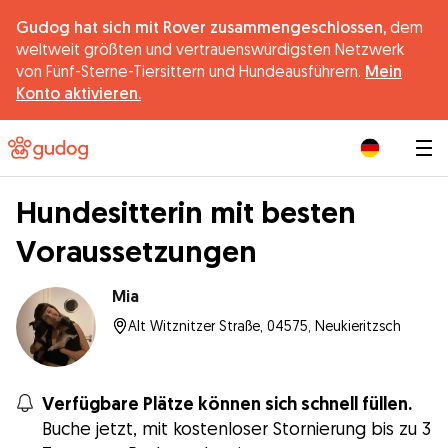
Gudog hat sich mit Rover zusammengeschlossen,
dem
weltweit größten und vertrauenswürdigsten Netzwerk
von Fünf-Sterne-Tiersittern und Hundeausführern.
Mein
Konto aktivieren.
|
Hundesitterin mit besten
Voraussetzungen
Mia
Alt Witznitzer Straße, 04575, Neukieritzsch
Verfügbare Plätze können sich schnell füllen.
Buche jetzt, mit kostenloser Stornierung bis zu 3