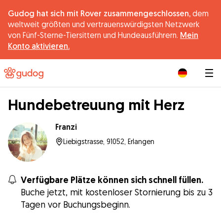
Gudog hat sich mit Rover zusammengeschlossen,
dem
weltweit größten und vertrauenswürdigsten Netzwerk
von Fünf-Sterne-Tiersittern und Hundeausführern.
Mein
Konto aktivieren.
|
Hundebetreuung mit Herz
Franzi
Liebigstrasse, 91052, Erlangen
Verfügbare Plätze können sich schnell füllen.
Buche jetzt, mit kostenloser Stornierung bis zu 3
Tagen vor Buchungsbeginn.