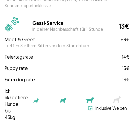
Kundensupport inklusive
Gassi-Service
13€
In deiner Nachbarschaft für 1 Stunde
Meet & Greet
+
9€
Treffen Sie Ihren Sitter vor dem Startdatum.
Feiertagsrate
14€
Puppy rate
13€
Extra dog rate
13€
Ich
akzeptiere
Hunde
Inklusive Welpen
bis
45kg