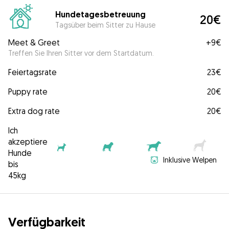
Hundetagesbetreuung
20€
Tagsüber beim Sitter zu Hause
Meet & Greet
+
9€
Treffen Sie Ihren Sitter vor dem Startdatum.
Feiertagsrate
23€
Puppy rate
20€
Extra dog rate
20€
Ich
akzeptiere
Hunde
Inklusive Welpen
bis
45kg
Verfügbarkeit