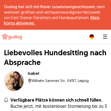
Gudog hat sich mit Rover zusammengeschlossen,
dem
weltweit größten und vertrauenswürdigsten Netzwerk
von Fünf-Sterne-Tiersittern und Hundeausführern.
Mein
Konto aktivieren.
|
Liebevolles Hundesitting nach
Absprache
Isabel
Wilhelm Sammet Str., 04157, Leipzig
Verfügbare Plätze können sich schnell füllen.
Buche jetzt, mit kostenloser Stornierung bis zu 3