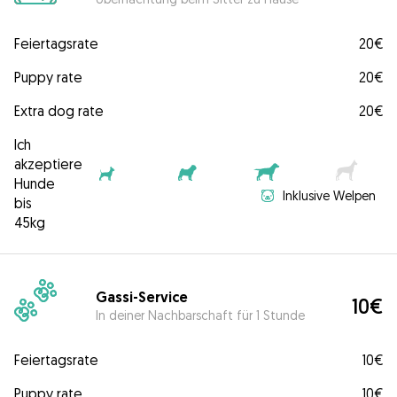
Feiertagsrate
20€
Puppy rate
20€
Extra dog rate
20€
Ich
akzeptiere
Hunde
Inklusive Welpen
bis
45kg
Gassi-Service
10€
In deiner Nachbarschaft für 1 Stunde
Feiertagsrate
10€
Puppy rate
10€