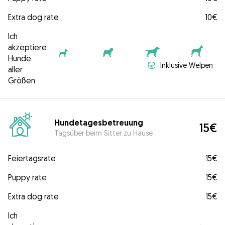
Extra dog rate
10€
Ich
akzeptiere
Hunde
Inklusive Welpen
aller
Größen
Hundetagesbetreuung
15€
Tagsüber beim Sitter zu Hause
Feiertagsrate
15€
Puppy rate
15€
Extra dog rate
15€
Ich