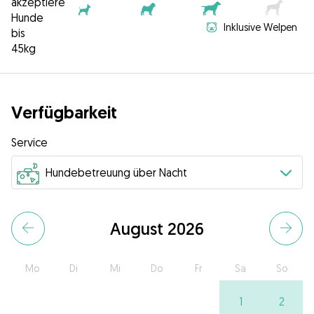
akzeptiere
Hunde
Inklusive Welpen
bis
45kg
Verfügbarkeit
Service
August 2026
Mo
Di
Mi
Do
Fr
Sa
So
1
2