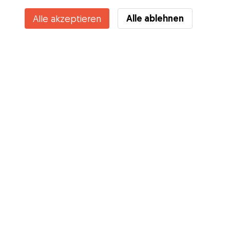
Kontakt
Alle ablehnen
Alle akzeptieren
Kennst du die Vorteile von Gudog? Mehr sehen
Services
Wie es geht
Über Gudog
Bewertungen
Tierärztliche Abdeckung
Tipps für Hundehalter
Tipps für Hundesitter
Hundesitter werden
Blog