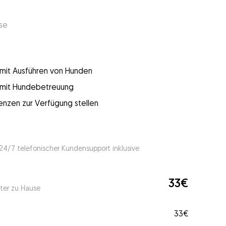
use
g mit Ausführen von Hunden
g mit Hundebetreuung
enzen zur Verfügung stellen
 24/7 telefonischer Kundensupport inklusive
33€
ter zu Hause
33€