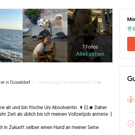
Mi
7
Fotos
Alles
7 Fotos
Alles sehen
sehen
Gu
er in Düsseldorf
»
Zuverlässige Hundefreundin 🐕‍🦺❤️
re alt und bin frische Uni Absolventin. 👩🏻‍🎓 Daher
Zeit als üblich bis ich meinen Vollzeitjob antrete :)
h in Zukunft selber einen Hund an meiner Seite