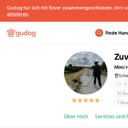
Gudog hat sich mit Rover zusammengeschlossen,
dem wel
aktivieren.
Finde Hun
Zuv
Mimi 
Sche
3
20
Bu
7
Be
Über mich
Services und 