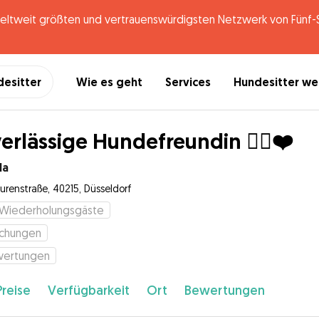
tweit größten und vertrauenswürdigsten Netzwerk von Fünf-St
desitter
Wie es geht
Services
Hundesitter w
erlässige Hundefreundin 🐕‍🦺❤️
Ha
urenstraße, 40215, Düsseldorf
Wiederholungsgäste
chungen
wertungen
Preise
Verfügbarkeit
Ort
Bewertungen