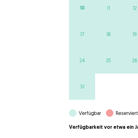
10
11
12
17
18
19
24
25
26
31
Verfügbar
Reserviert
Verfügbarkeit vor etwa ein Ja