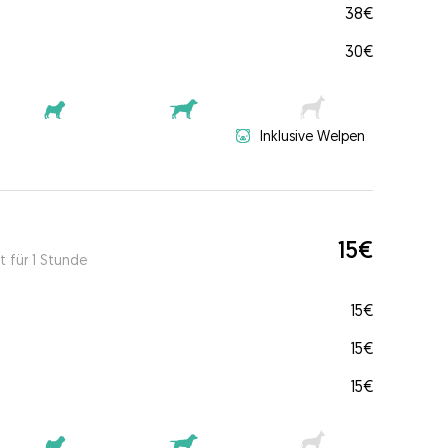
38€
30€
Inklusive Welpen
15€
t für 1 Stunde
15€
15€
15€