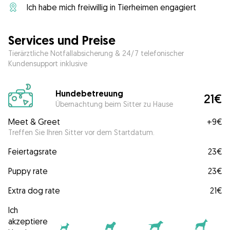
Ich habe mich freiwillig in Tierheimen engagiert
Services und Preise
Tierärztliche Notfallabsicherung & 24/7 telefonischer
Kundensupport inklusive
Hundebetreuung
21€
Übernachtung beim Sitter zu Hause
Meet & Greet
+
9€
Treffen Sie Ihren Sitter vor dem Startdatum.
Feiertagsrate
23€
Puppy rate
23€
Extra dog rate
21€
Ich
akzeptiere