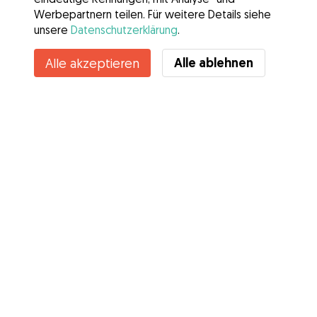
Werbepartnern teilen. Für weitere Details siehe
unsere
Datenschutzerklärung
.
Kontakt
Alle ablehnen
Alle akzeptieren
Kennst du die Vorteile von Gudog? Mehr sehen
Services
Wie es geht
Über Gudog
Bewertungen
Tierärztliche Abdeckung
Tipps für Hundehalter
Tipps für Hundesitter