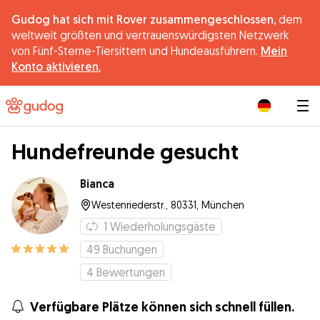
Gudog hat sich mit Rover zusammengeschlossen,
dem
weltweit größten und vertrauenswürdigsten Netzwerk
von Fünf-Sterne-Tiersittern und Hundeausführern.
Mein
Konto aktivieren.
|
Hundefreunde gesucht
Bianca
Westenriederstr., 80331, München
1
Wiederholungsgäste
49
Buchungen
4
Bewertungen
Verfügbare Plätze können sich schnell füllen.