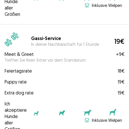
Hunde
Inklusive Welpen
aller
Größen
Gassi-Service
19€
In deiner Nachbarschaft für 1 Stunde
Meet & Greet
+
9€
Treffen Sie Ihren Sitter vor dem Startdatum.
Feiertagsrate
18€
Puppy rate
19€
Extra dog rate
19€
Ich
akzeptiere
Hunde
Inklusive Welpen
aller