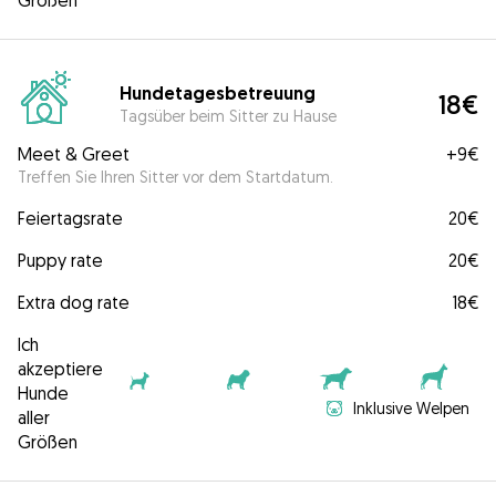
Größen
Hundetagesbetreuung
18€
Tagsüber beim Sitter zu Hause
Meet & Greet
+
9€
Treffen Sie Ihren Sitter vor dem Startdatum.
Feiertagsrate
20€
Puppy rate
20€
Extra dog rate
18€
Ich
akzeptiere
Hunde
Inklusive Welpen
aller
Größen