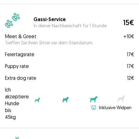
Gassi-Service
15€
In deiner Nachbarschaft für 1 Stunde
Meet & Greet
+
10€
Treffen Sie Ihren Sitter vor dem Startdatum.
Feiertagsrate
17€
Puppy rate
17€
Extra dog rate
12€
Ich
akzeptiere
Hunde
Inklusive Welpen
bis
45kg