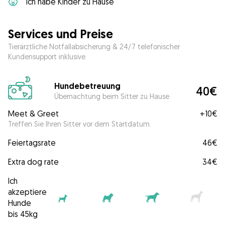
Ich habe Kinder zu Hause
Services und Preise
Tierärztliche Notfallabsicherung & 24/7 telefonischer
Kundensupport inklusive
Hundebetreuung
40€
Übernachtung beim Sitter zu Hause
Meet & Greet
+
10€
Treffen Sie Ihren Sitter vor dem Startdatum.
Feiertagsrate
46€
Extra dog rate
34€
Ich
akzeptiere
Hunde
bis 45kg