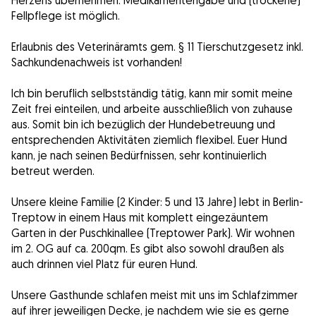
Herzens übernehmen. Medikamentengabe und (trockene)
Fellpflege ist möglich.
Erlaubnis des Veterinäramts gem. § 11 Tierschutzgesetz inkl.
Sachkundenachweis ist vorhanden!
Ich bin beruflich selbstständig tätig, kann mir somit meine
Zeit frei einteilen, und arbeite ausschließlich von zuhause
aus. Somit bin ich bezüglich der Hundebetreuung und
entsprechenden Aktivitäten ziemlich flexibel. Euer Hund
kann, je nach seinen Bedürfnissen, sehr kontinuierlich
betreut werden.
Unsere kleine Familie (2 Kinder: 5 und 13 Jahre) lebt in Berlin-
Treptow in einem Haus mit komplett eingezäuntem
Garten in der Puschkinallee (Treptower Park). Wir wohnen
im 2. OG auf ca. 200qm. Es gibt also sowohl draußen als
auch drinnen viel Platz für euren Hund.
Unsere Gasthunde schlafen meist mit uns im Schlafzimmer
auf ihrer jeweiligen Decke, je nachdem wie sie es gerne