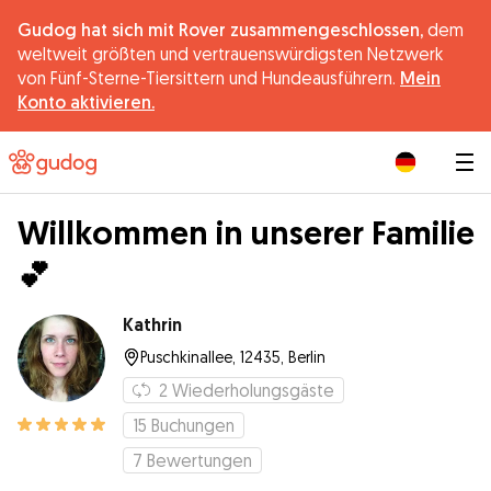
Gudog hat sich mit Rover zusammengeschlossen,
dem
weltweit größten und vertrauenswürdigsten Netzwerk
von Fünf-Sterne-Tiersittern und Hundeausführern.
Mein
Konto aktivieren.
|
Willkommen in unserer Familie
💕
Kathrin
Puschkinallee, 12435, Berlin
2
Wiederholungsgäste
15
Buchungen
7
Bewertungen