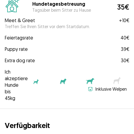
Hundetagesbetreuung
35€
Tagsüber beim Sitter zu Hause
Meet & Greet
+
10€
Treffen Sie Ihren Sitter vor dem Startdatum.
Feiertagsrate
40€
Puppy rate
39€
Extra dog rate
30€
Ich
akzeptiere
Hunde
Inklusive Welpen
bis
45kg
Verfügbarkeit