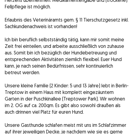
Herzens übernehmen. Medikamentengabe und (trockene)
Fellpflege ist möglich.
Erlaubnis des Veterinäramts gem. § 11 Tierschutzgesetz inkl.
Sachkundenachweis ist vorhanden!
Ich bin beruflich selbstständig tätig, kann mir somit meine
Zeit frei einteilen, und arbeite ausschließlich von zuhause
aus. Somit bin ich bezüglich der Hundebetreuung und
entsprechenden Aktivitäten ziemlich flexibel. Euer Hund
kann, je nach seinen Bedürfnissen, sehr kontinuierlich
betreut werden.
Unsere kleine Familie (2 Kinder: 5 und 13 Jahre) lebt in Berlin-
Treptow in einem Haus mit komplett eingezäuntem
Garten in der Puschkinallee (Treptower Park). Wir wohnen
im 2. OG auf ca. 200qm. Es gibt also sowohl draußen als
auch drinnen viel Platz für euren Hund.
Unsere Gasthunde schlafen meist mit uns im Schlafzimmer
auf ihrer jeweiligen Decke, je nachdem wie sie es gerne