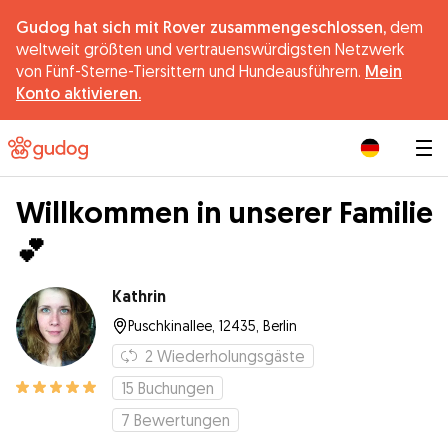
Gudog hat sich mit Rover zusammengeschlossen,
dem
weltweit größten und vertrauenswürdigsten Netzwerk
von Fünf-Sterne-Tiersittern und Hundeausführern.
Mein
Konto aktivieren.
|
Willkommen in unserer Familie
💕
Kathrin
Puschkinallee, 12435, Berlin
2
Wiederholungsgäste
15
Buchungen
7
Bewertungen