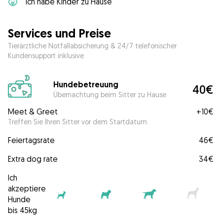
Ich habe Kinder zu Hause
Services und Preise
Tierärztliche Notfallabsicherung & 24/7 telefonischer
Kundensupport inklusive
Hundebetreuung
40€
Übernachtung beim Sitter zu Hause
Meet & Greet
+
10€
Treffen Sie Ihren Sitter vor dem Startdatum.
Feiertagsrate
46€
Extra dog rate
34€
Ich
akzeptiere
Hunde
bis 45kg