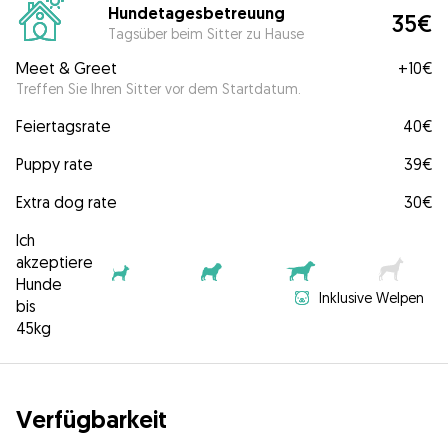
Hundetagesbetreuung
35€
Tagsüber beim Sitter zu Hause
Meet & Greet
+
10€
Treffen Sie Ihren Sitter vor dem Startdatum.
Feiertagsrate
40€
Puppy rate
39€
Extra dog rate
30€
Ich
akzeptiere
Hunde
Inklusive Welpen
bis
45kg
Verfügbarkeit