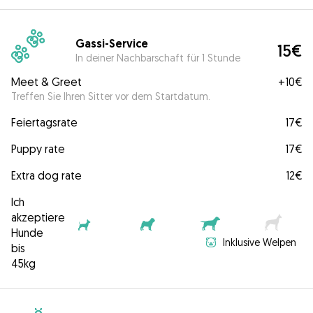
Gassi-Service
15€
In deiner Nachbarschaft für 1 Stunde
Meet & Greet
+
10€
Treffen Sie Ihren Sitter vor dem Startdatum.
Feiertagsrate
17€
Puppy rate
17€
Extra dog rate
12€
Ich
akzeptiere
Hunde
Inklusive Welpen
bis
45kg