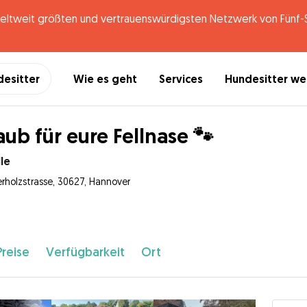
tweit größten und vertrauenswürdigsten Netzwerk von Fünf-St
desitter
Wie es geht
Services
Hundesitter w
aub für eure Fellnase 🐾
le
erholzstrasse, 30627, Hannover
Preise
Verfügbarkeit
Ort