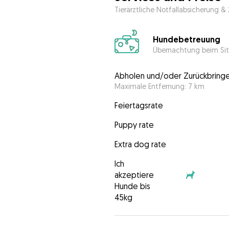
Tierärztliche Notfallabsicherung &
Hundebetreuung
Übernachtung beim Sit
Abholen und/oder Zurückbring
Maximale Entfernung: 7 km
Feiertagsrate
Puppy rate
Extra dog rate
Ich
akzeptiere
Hunde bis
45kg