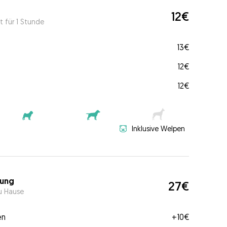
12€
t für 1 Stunde
13€
12€
12€
Inklusive Welpen
ung
27€
u Hause
en
+
10€