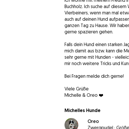
Ich wohne mit meinem Freund in
Buchholz. Ich suche auf diesem
Vierbeiners, wenn man mal etw
auch auf deinen Hund aufpassen
ganzen Tag zu Hause. Wir haben
gerne spazieren gehen.
Falls dein Hund einen starken 
mich damit aus bzw. kann die M
sehr gerne mit Hunden - viellei
mir noch weitere Tricks und Kun
Bei Fragen melde dich gerne!
Viele Grüße
Michelle & Oreo ❤️
Michelles Hunde
Oreo
Zwergpudel
·
Größe