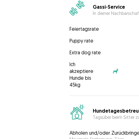
Gassi-Service
In deiner Nachbarschaf
Feiertagsrate
Puppy rate
Extra dog rate
Ich
akzeptiere
Hunde bis
45kg
Hundetagesbetreu
Tagsüber beim Sitter z
Abholen und/oder Zurückbring