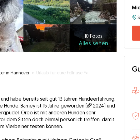
Mic
10
Fotos
Alles
10 Fotos
Alles sehen
sehen
Gu
ter in Hannover
»
Urlaub für eure Fellnase 🐾
ung und habe bereits seit gut 13 Jahren Hundeerfahrung.
ne Hunde. Barney ist 15 Jahre geworden (🌈 2024) und
rgpudel. Oreo ist mit anderen Hunden sehr
 vor dem Sitten doch einmal persönlich treffen, damit
nem Vierbeiner testen können.