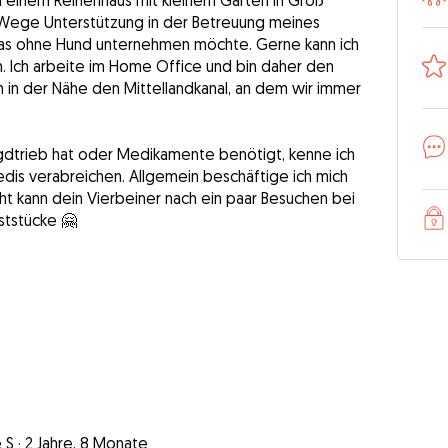
 einem Reihenhaus mit kleinem Garten in Groß
 Wege Unterstützung in der Betreuung meines
as ohne Hund unternehmen möchte. Gerne kann ich
. Ich arbeite im Home Office und bin daher den
 in der Nähe den Mittellandkanal, an dem wir immer
Jagdtrieb hat oder Medikamente benötigt, kenne ich
edis verabreichen. Allgemein beschäftige ich mich
cht kann dein Vierbeiner nach ein paar Besuchen bei
ststücke 🤗
 S
·
2 Jahre, 8 Monate