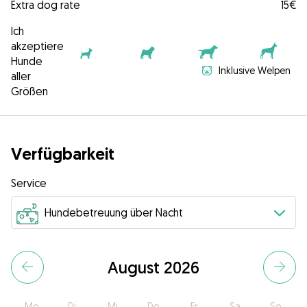
Extra dog rate
15€
Ich
akzeptiere
Hunde
Inklusive Welpen
aller
Größen
Verfügbarkeit
Service
August 2026
Mo
Di
Mi
Do
Fr
Sa
So