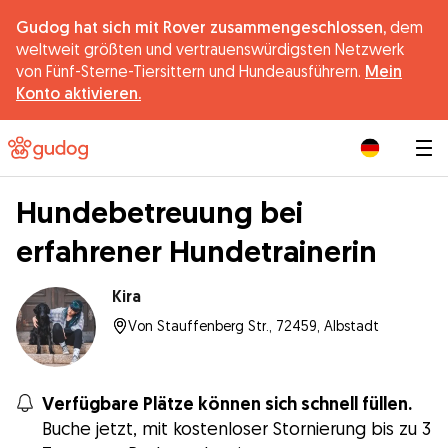
Gudog hat sich mit Rover zusammengeschlossen,
dem
weltweit größten und vertrauenswürdigsten Netzwerk
von Fünf-Sterne-Tiersittern und Hundeausführern.
Mein
Konto aktivieren.
|
Hundebetreuung bei
erfahrener Hundetrainerin
Kira
Von Stauffenberg Str., 72459, Albstadt
Verfügbare Plätze können sich schnell füllen.
Buche jetzt, mit kostenloser Stornierung bis zu 3