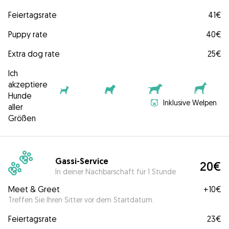
Feiertagsrate
41€
Puppy rate
40€
Extra dog rate
25€
Ich
akzeptiere
Hunde
Inklusive Welpen
aller
Größen
Gassi-Service
20€
In deiner Nachbarschaft für 1 Stunde
Meet & Greet
+
10€
Treffen Sie Ihren Sitter vor dem Startdatum.
Feiertagsrate
23€