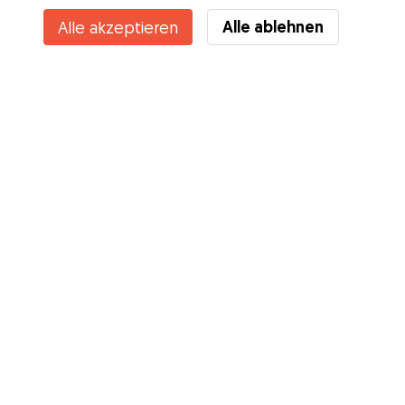
Alle ablehnen
Alle akzeptieren
Kennst du die Vorteile von Gudog? Mehr sehen
Services
Wie es geht
Über Gudog
Bewertungen
Tierärztliche Abdeckung
Tipps für Hundehalter
Tipps für Hundesitter
Hundesitter werden
Blog