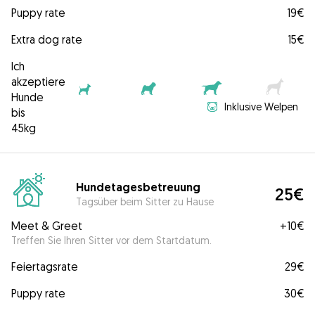
Puppy rate
19€
Extra dog rate
15€
Ich
akzeptiere
Hunde
Inklusive Welpen
bis
45kg
Hundetagesbetreuung
25€
Tagsüber beim Sitter zu Hause
Meet & Greet
+
10€
Treffen Sie Ihren Sitter vor dem Startdatum.
Feiertagsrate
29€
Puppy rate
30€