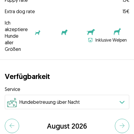
Puppy rate
15€
Extra dog rate
15€
Ich
akzeptiere
Hunde
Inklusive Welpen
aller
Größen
Verfügbarkeit
Service
August 2026