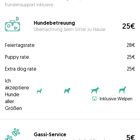
Kundensupport inklusive
Hundebetreuung
25€
Übernachtung beim Sitter zu Hause
Feiertagsrate
28€
Puppy rate
25€
Extra dog rate
25€
Ich
akzeptiere
Hunde
Inklusive Welpen
aller
Größen
Gassi-Service
5€