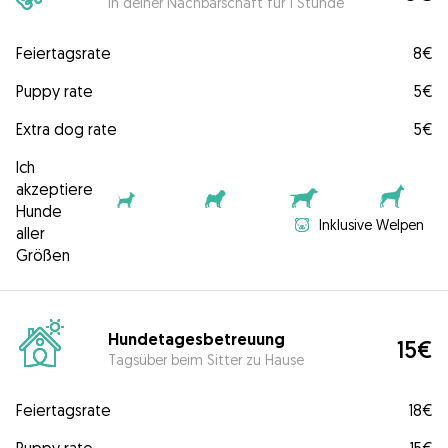
In deiner Nachbarschaft für 1 Stunde
Feiertagsrate
8€
Puppy rate
5€
Extra dog rate
5€
Ich
akzeptiere
Hunde
Inklusive Welpen
aller
Größen
Hundetagesbetreuung
15€
Tagsüber beim Sitter zu Hause
Feiertagsrate
18€