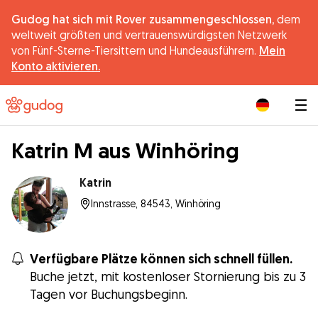
Gudog hat sich mit Rover zusammengeschlossen,
dem
weltweit größten und vertrauenswürdigsten Netzwerk
von Fünf-Sterne-Tiersittern und Hundeausführern.
Mein
Konto aktivieren.
|
Katrin M aus Winhöring
Katrin
Innstrasse, 84543, Winhöring
Verfügbare Plätze können sich schnell füllen.
Buche jetzt, mit kostenloser Stornierung bis zu 3
Tagen vor Buchungsbeginn.