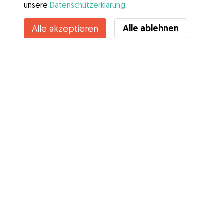
unsere
Datenschutzerklärung
.
Kontakt
Alle ablehnen
Alle akzeptieren
Kennst du die Vorteile von Gudog? Mehr sehen
Services
Wie es geht
Über Gudog
Bewertungen
Tierärztliche Abdeckung
Tipps für Hundehalter
Tipps für Hundesitter
Hundesitter werden