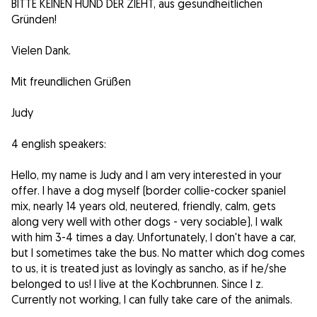
BITTE KEINEN HUND DER ZIEHT, aus gesundheitlichen
Gründen!
Vielen Dank.
Mit freundlichen Grüßen
Judy
4 english speakers:
Hello, my name is Judy and I am very interested in your
offer. I have a dog myself (border collie-cocker spaniel
mix, nearly 14 years old, neutered, friendly, calm, gets
along very well with other dogs - very sociable), I walk
with him 3-4 times a day. Unfortunately, I don't have a car,
but I sometimes take the bus. No matter which dog comes
to us, it is treated just as lovingly as sancho, as if he/she
belonged to us! I live at the Kochbrunnen. Since I z.
Currently not working, I can fully take care of the animals.