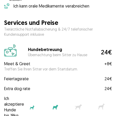
Ich kann orale Medikamente verabreichen
Services und Preise
Tierärztliche Notfallabsicherung & 24/7 telefonischer
Kundensupport inklusive
Hundebetreuung
24€
Übernachtung beim Sitter zu Hause
Meet & Greet
+
8€
Treffen Sie Ihren Sitter vor dem Startdatum.
Feiertagsrate
24€
Extra dog rate
24€
Ich
akzeptiere
Hunde
bis 18kg