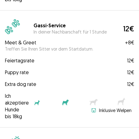
Gassi-Service
12€
In deiner Nachbarschaft für 1 Stunde
Meet & Greet
+
8€
Treffen Sie Ihren Sitter vor dem Startdatum.
Feiertagsrate
12€
Puppy rate
12€
Extra dog rate
12€
Ich
akzeptiere
Hunde
Inklusive Welpen
bis 18kg