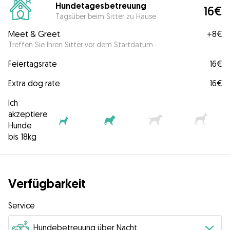
Hundetagesbetreuung
16€
Tagsüber beim Sitter zu Hause
Meet & Greet
+
8€
Treffen Sie Ihren Sitter vor dem Startdatum.
Feiertagsrate
16€
Extra dog rate
16€
Ich
akzeptiere
Hunde
bis 18kg
Verfügbarkeit
Service