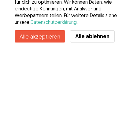
für dich zu optimieren. Wir können Daten, wie
eindeutige Kennungen, mit Analyse- und
Werbepartnern teilen. Für weitere Details siehe
unsere
Datenschutzerklärung
.
Kontakt
Alle ablehnen
Alle akzeptieren
Kennst du die Vorteile von Gudog? Mehr sehen
Services
Wie es geht
Über Gudog
Bewertungen
Tierärztliche Abdeckung
Tipps für Hundehalter