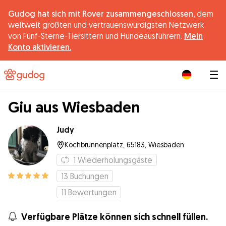
Gudog hat sich mit Rover zusammengeschlossen,
dem
weltweit größten und vertrauenswürdigsten Netzwerk
von Fünf-Sterne-Tiersittern und Hundeausführern.
Mein
Konto aktivieren.
|
Giu aus Wiesbaden
Judy
Kochbrunnenplatz, 65183, Wiesbaden
1
Wiederholungsgäste
13
Buchungen
11
Bewertungen
Verfügbare Plätze können sich schnell füllen.