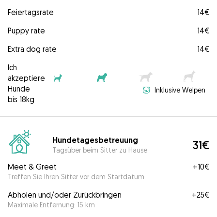
Feiertagsrate
14€
Puppy rate
14€
Extra dog rate
14€
Ich
akzeptiere
Hunde
Inklusive Welpen
bis 18kg
Hundetagesbetreuung
31€
Tagsüber beim Sitter zu Hause
Meet & Greet
+
10€
Treffen Sie Ihren Sitter vor dem Startdatum.
Abholen und/oder Zurückbringen
+
25€
Maximale Entfernung: 15 km