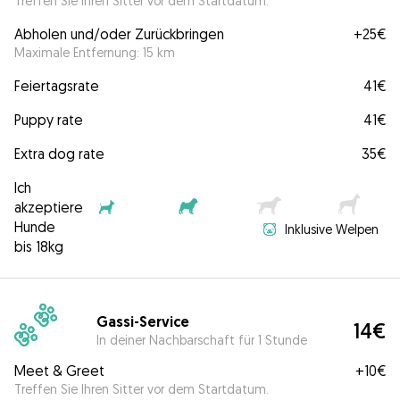
Treffen Sie Ihren Sitter vor dem Startdatum.
Abholen und/oder Zurückbringen
+
25€
Maximale Entfernung: 15 km
Feiertagsrate
41€
Puppy rate
41€
Extra dog rate
35€
Ich
akzeptiere
Hunde
Inklusive Welpen
bis 18kg
Gassi-Service
14€
In deiner Nachbarschaft für 1 Stunde
Meet & Greet
+
10€
Treffen Sie Ihren Sitter vor dem Startdatum.