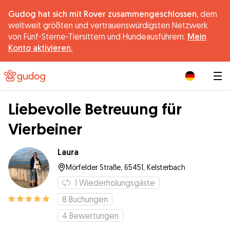
Gudog hat sich mit Rover zusammengeschlossen,
dem
weltweit größten und vertrauenswürdigsten Netzwerk
von Fünf-Sterne-Tiersittern und Hundeausführern.
Mein
Konto aktivieren.
|
Liebevolle Betreuung für
Vierbeiner
Laura
Mörfelder Straße, 65451, Kelsterbach
1
Wiederholungsgäste
8
Buchungen
4
Bewertungen