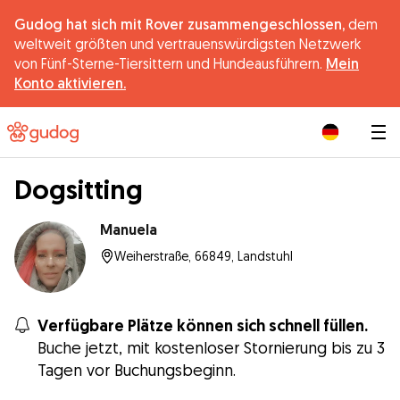
Gudog hat sich mit Rover zusammengeschlossen,
dem
weltweit größten und vertrauenswürdigsten Netzwerk
von Fünf-Sterne-Tiersittern und Hundeausführern.
Mein
Konto aktivieren.
|
Dogsitting
Manuela
Weiherstraße, 66849, Landstuhl
Verfügbare Plätze können sich schnell füllen.
Buche jetzt, mit kostenloser Stornierung bis zu 3
Tagen vor Buchungsbeginn.