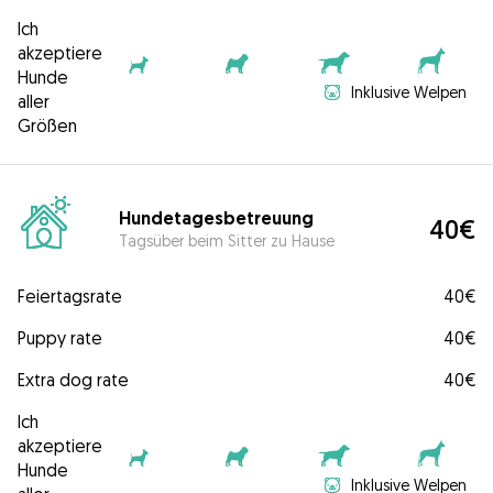
Ich
akzeptiere
Hunde
Inklusive Welpen
aller
Größen
Hundetagesbetreuung
40€
Tagsüber beim Sitter zu Hause
Feiertagsrate
40€
Puppy rate
40€
Extra dog rate
40€
Ich
akzeptiere
Hunde
Inklusive Welpen