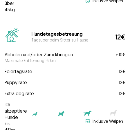
Inklusive Welpen
über
45kg
Hundetagesbetreuung
12€
Tagsüber beim Sitter zu Hause
Abholen und/oder Zurückbringen
+
10€
Maximale Entfernung: 6 km
Feiertagsrate
12€
Puppy rate
12€
Extra dog rate
12€
Ich
akzeptiere
Hunde
Inklusive Welpen
bis