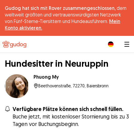
Gudog hat sich mit Rover zusammengeschlossen,
dem
weltweit größten und vertrauenswürdigsten Netzwerk
von Fünf-Sterne-Tiersittern und Hundeausführern.
Mein
Konto aktivieren.
|
Hundesitter in Neuruppin
Phuong My
Beethovenstraße, 72270, Baiersbronn
Verfügbare Plätze können sich schnell füllen.
Buche jetzt, mit kostenloser Stornierung bis zu 3
Tagen vor Buchungsbeginn.