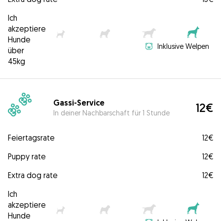
Ich
akzeptiere
Hunde
Inklusive Welpen
über
45kg
Gassi-Service
12€
In deiner Nachbarschaft für 1 Stunde
Feiertagsrate
12€
Puppy rate
12€
Extra dog rate
12€
Ich
akzeptiere
Hunde