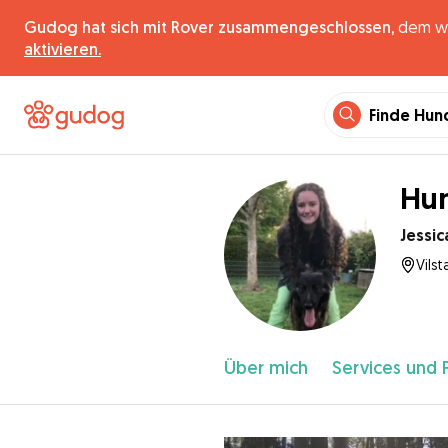
Gudog hat sich mit Rover zusammengeschlossen,
dem wel
aktivieren.
Finde Hun
Hun
Jessic
Vils
Über mich
Services und 