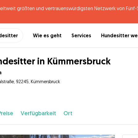
tweit größten und vertrauenswürdigsten Netzwerk von Fünf-St
desitter
Wie es geht
Services
Hundesitter w
desitter in Kümmersbruck
a
talstraße, 92245, Kümmersbruck
Preise
Verfügbarkeit
Ort