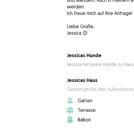
und wandern. Auch in meinem e
werden.
Ich freue mich auf Ihre Anfrage!
Liebe Grüße,
Jessica 😊
Jessicas Hunde
Jessica hat keine Hunde zu Hau
Jessicas Haus
Gesamtgröße des Außenbereic
Garten
Terrasse
Balkon