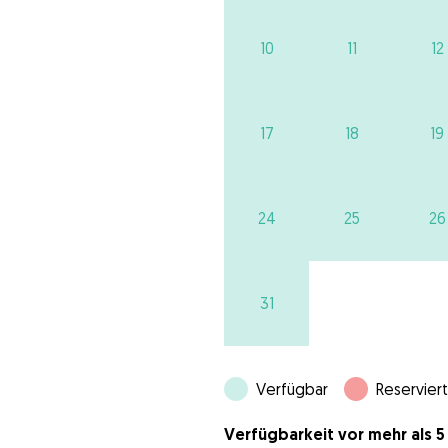
10
11
12
17
18
19
24
25
26
31
Verfügbar
Reserviert
Verfügbarkeit vor mehr als 5 