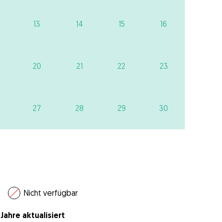
13
14
15
16
20
21
22
23
27
28
29
30
Nicht verfügbar
Jahre aktualisiert