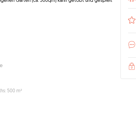
igenen Garten (ca. 500qm) kann getobt und gespielt
se
hs: 500 m²