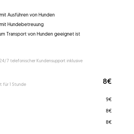
g mit Ausführen von Hunden
g mit Hundebetreuung
 zum Transport von Hunden geeignet ist
 24/7 telefonischer Kundensupport inklusive
8€
t für 1 Stunde
9€
8€
8€